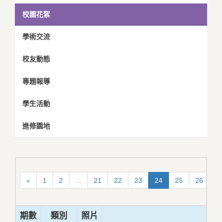
校園花絮
學術交流
校友動態
專題報導
學生活動
進修園地
«
1
2
...
21
22
23
24
25
26
2
期數
類別
照片