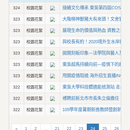
接續文化傳承 東吳第四屆COSPL
324
校園花絮
大階梯神獸豬大有來頭！文舍實境
323
校園花絮
展現生命的價值與熱血 資教之夜邀
323
校園花絮
與校長有約！2020境外生水岸鐵馬
323
校園花絮
拋開刻板印象—法學院與藝人互動
323
校園花絮
東吳超馬持續向前—疫情下的超馬
323
校園花絮
甩開疫情阻撓 海外招生直播ING
323
校園花絮
東吳大學科技體適能檢測站 走出校
322
校園花絮
禮聘前新北市市長朱立倫擔任「嚴
322
校園花絮
109學年度暑期新進教師暨創新教學
322
校園花絮
«
1
2
...
21
22
23
24
25
26
2