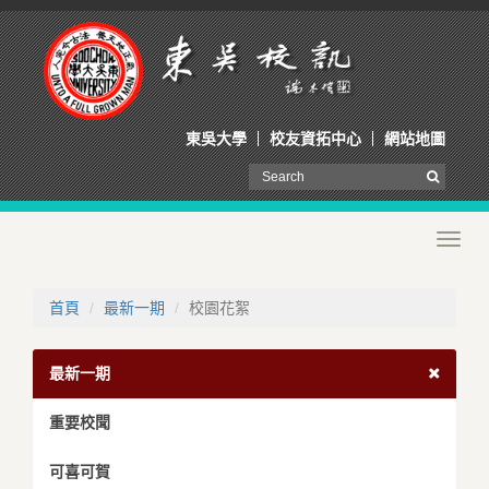
東吳大學
校友資拓中心
網站地圖
Toggl
navig
首頁
最新一期
校園花絮
最新一期
重要校聞
可喜可賀