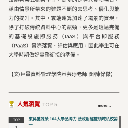
法隨著製式框架學習，更多的是導入實物場景，
藉由情景所帶來的難題不斷的去思考、優化與能
力的提升。其中，雲端運算加速了場景的實現，
除了打破傳統資料中心的瓶頸，更多是透過完備
的基礎設施即服務（IaaS）與平台即服務
（PaaS）實際落實、評估與應用，因此學生可在
大學時期做好實務銜接的準備。
【文/巨量資料管理學院蔡芸琤老師 圖/陳偉傑】
人氣瀏覽
TOP 5
more...
東吳獲殊榮 104大學品牌力 法政財經雙領域私校第
TOP
一
1