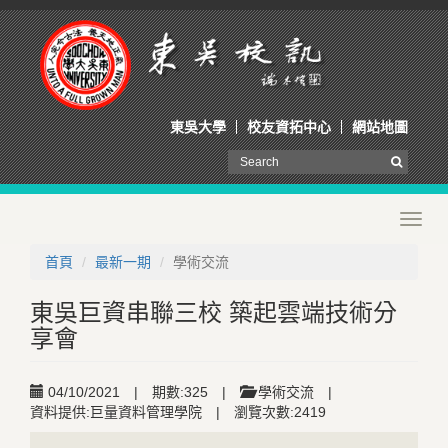
東吳大學
校友資拓中心
網站地圖
Toggl
navig
首頁
最新一期
學術交流
東吳巨資串聯三校 築起雲端技術分
享會
04/10/2021
|
期數:325
|
學術交流
|
資料提供:巨量資料管理學院
|
瀏覽次數:2419