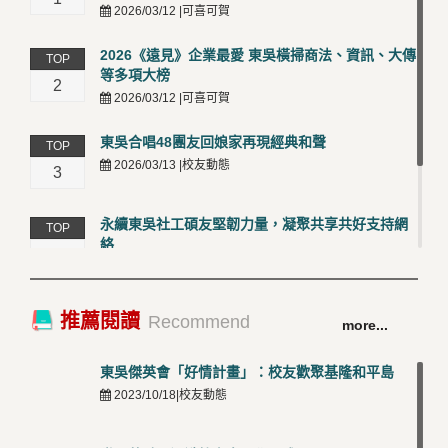
2026/03/12 |可喜可賀
2026《遠見》企業最愛 東吳橫掃商法、資訊、大傳
TOP
等多項大榜
2
2026/03/12 |可喜可賀
東吳合唱48團友回娘家再現經典和聲
TOP
2026/03/13 |校友動態
3
永續東吳社工碩友堅韌力量，凝聚共享共好支持網
TOP
絡
4
2026/03/12 |校友動態
卓越永續校園 東吳大學連奪 ISO 14001、45001 及
TOP
推薦閱讀
Recommend
more...
50001三大國際驗證殊榮
5
2026/03/12 |可喜可賀
東吳傑英會「好情計畫」：校友歡聚基隆和平島
2023/10/18|校友動態