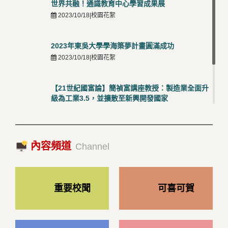
世界共融！通識教育中心學習成果展
2023/10/18|校園花絮
2023年東吳大學學海築夢計畫圓滿成功
2023/10/18|校園花絮
【21世紀國富論】簡禎富講座教授：製造業全面升
級為工業3.5，並擴散至新興開發國家
2023/10/18|推薦閱讀
國際經驗交流-日本熊本大學與松山大學學者來訪
內容頻道
2023/10/18|推薦閱讀
Channel
重要校聞
可喜可賀