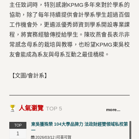
主任致詞時，特別感謝KPMG多年來對於學系的
協助，除了每年持續提供會計學系學生超過百個
工作機會外，更遴派優秀師資到學系開設專業課
程，將實務經驗傳授給學生。陳玫燕會長表示非
常感念母系的栽培與教導，也盼望KPMG東吳校
友會能成為系友與母系互動之最佳橋樑。
【文圖/會計系】
人氣瀏覽
TOP 5
more...
東吳獲殊榮 104大學品牌力 法政財經雙領域私校第
TOP
一
1
2026/03/12 |可喜可賀