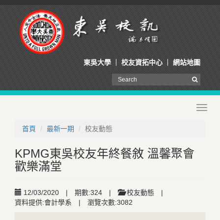
東吳大學
校友資拓中心
網站地圖
Toggl
navig
首頁
最新一期
校友動態
KPMG東吳校友年終餐敘 溫馨聚會
歡樂滿堂
12/03/2020
|
期數:324
|
校友動態
|
資料提供:會計學系
|
瀏覽次數:3082