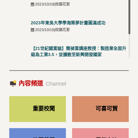
2023/10/18|校園花絮
2023年東吳大學學海築夢計畫圓滿成功
2023/10/18|校園花絮
【21世紀國富論】簡禎富講座教授：製造業全面升
級為工業3.5，並擴散至新興開發國家
2023/10/18|推薦閱讀
國際經驗交流-日本熊本大學與松山大學學者來訪
內容頻道
2023/10/18|推薦閱讀
Channel
重要校聞
可喜可賀