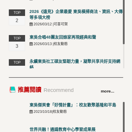
2026《遠見》企業最愛 東吳橫掃商法、資訊、大傳
TOP
等多項大榜
2
2026/03/12 |可喜可賀
東吳合唱48團友回娘家再現經典和聲
TOP
2026/03/13 |校友動態
3
永續東吳社工碩友堅韌力量，凝聚共享共好支持網
TOP
絡
4
2026/03/12 |校友動態
卓越永續校園 東吳大學連奪 ISO 14001、45001 及
TOP
推薦閱讀
Recommend
more...
50001三大國際驗證殊榮
5
2026/03/12 |可喜可賀
東吳傑英會「好情計畫」：校友歡聚基隆和平島
2023/10/18|校友動態
世界共融！通識教育中心學習成果展