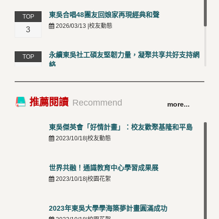
東吳合唱48團友回娘家再現經典和聲
TOP
2026/03/13 |校友動態
3
永續東吳社工碩友堅韌力量，凝聚共享共好支持網
TOP
絡
4
2026/03/12 |校友動態
卓越永續校園 東吳大學連奪 ISO 14001、45001 及
TOP
推薦閱讀
Recommend
more...
50001三大國際驗證殊榮
5
2026/03/12 |可喜可賀
東吳傑英會「好情計畫」：校友歡聚基隆和平島
2023/10/18|校友動態
世界共融！通識教育中心學習成果展
2023/10/18|校園花絮
2023年東吳大學學海築夢計畫圓滿成功