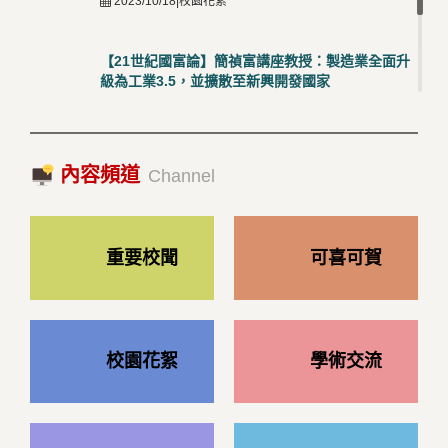
2023/10/18|校園花絮
【21世紀國富論】簡禎富講座教授：製造業全面升
級為工業3.5，並擴散至新興開發國家
2023/10/18|推薦閱讀
國際經驗交流-日本熊本大學與松山大學學者來訪
內容頻道
2023/10/18|推薦閱讀
Channel
重要校聞
可喜可賀
校園花絮
學術交流