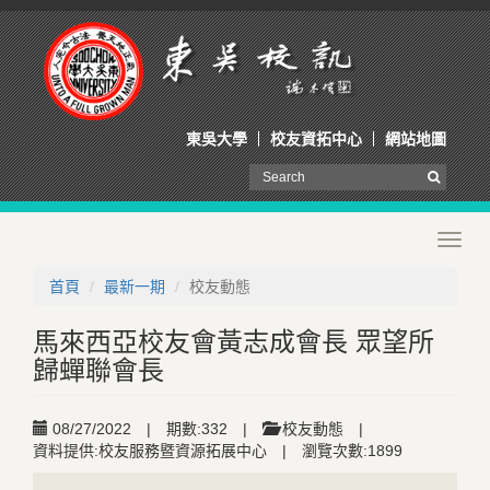
東吳大學
校友資拓中心
網站地圖
Toggl
navig
首頁
最新一期
校友動態
馬來西亞校友會黃志成會長 眾望所
歸蟬聯會長
08/27/2022
|
期數:332
|
校友動態
|
資料提供:校友服務暨資源拓展中心
|
瀏覽次數:1899