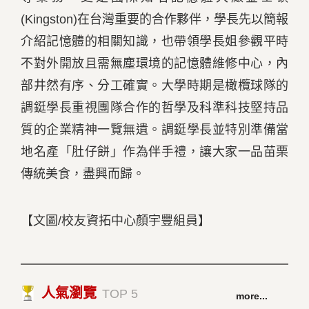
(Kingston)在台灣重要的合作夥伴，學長先以簡報
介紹記憶體的相關知識，也帶領學長姐參觀平時
不對外開放且需無塵環境的記憶體維修中心，內
部井然有序、分工確實。大學時期是橄欖球隊的
調鋌學長重視團隊合作的哲學及科準科技堅持品
質的企業精神一覽無遺。調鋌學長並特別準備當
地名產「肚仔餅」作為伴手禮，讓大家一品苗栗
傳統美食，盡興而歸。
【文圖/校友資拓中心顏宇豐組員】
人氣瀏覽
TOP 5
more...