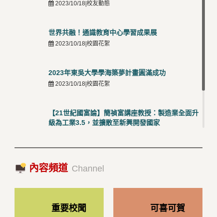
2023/10/18|校友動態
世界共融！通識教育中心學習成果展
2023/10/18|校園花絮
2023年東吳大學學海築夢計畫圓滿成功
2023/10/18|校園花絮
【21世紀國富論】簡禎富講座教授：製造業全面升
級為工業3.5，並擴散至新興開發國家
2023/10/18|推薦閱讀
國際經驗交流-日本熊本大學與松山大學學者來訪
內容頻道
2023/10/18|推薦閱讀
Channel
重要校聞
可喜可賀