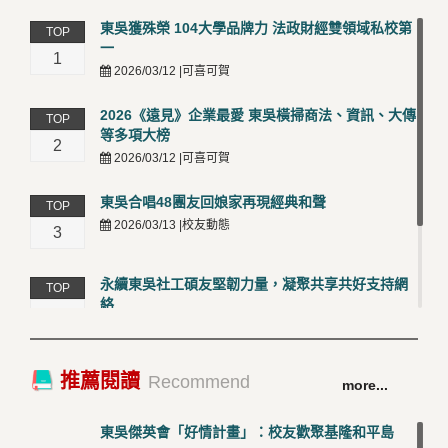
東吳獲殊榮 104大學品牌力 法政財經雙領域私校第
TOP
一
1
2026/03/12 |可喜可賀
2026《遠見》企業最愛 東吳橫掃商法、資訊、大傳
TOP
等多項大榜
2
2026/03/12 |可喜可賀
東吳合唱48團友回娘家再現經典和聲
TOP
2026/03/13 |校友動態
3
永續東吳社工碩友堅韌力量，凝聚共享共好支持網
TOP
絡
4
2026/03/12 |校友動態
卓越永續校園 東吳大學連奪 ISO 14001、45001 及
TOP
推薦閱讀
Recommend
more...
50001三大國際驗證殊榮
5
2026/03/12 |可喜可賀
東吳傑英會「好情計畫」：校友歡聚基隆和平島