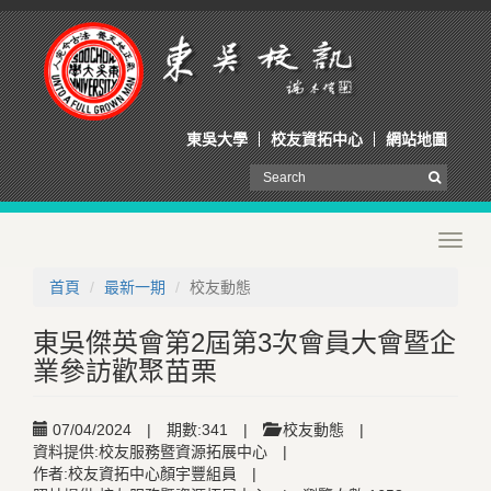
東吳大學
校友資拓中心
網站地圖
Toggl
navig
首頁
最新一期
校友動態
東吳傑英會第2屆第3次會員大會暨企
業參訪歡聚苗栗
07/04/2024
|
期數:341
|
校友動態
|
資料提供:校友服務暨資源拓展中心
|
作者:校友資拓中心顏宇豐組員
|