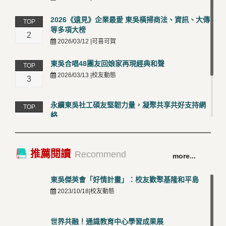
2026《遠見》企業最愛 東吳橫掃商法、資訊、大傳
TOP
等多項大榜
2
2026/03/12 |可喜可賀
東吳合唱48團友回娘家再現經典和聲
TOP
2026/03/13 |校友動態
3
永續東吳社工碩友堅韌力量，凝聚共享共好支持網
TOP
絡
4
2026/03/12 |校友動態
卓越永續校園 東吳大學連奪 ISO 14001、45001 及
TOP
推薦閱讀
Recommend
more...
50001三大國際驗證殊榮
5
2026/03/12 |可喜可賀
東吳傑英會「好情計畫」：校友歡聚基隆和平島
2023/10/18|校友動態
世界共融！通識教育中心學習成果展