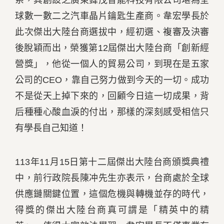
系，其創設之廣東鍏茂智能科技有限公司堪為全
球數一數二之汽車晶片鑰匙生產商。韋宏學長於
此次傑出大陸台商選拔中，經初選、複審及決審
後脫穎而出，榮獲第12屆傑出大陸台商「創新經
營獎」，他從一個人的貿易公司，到現在是五家
公司的CEO，靠自己努力做到今天的一切。成功
不是從天上掉下來的，回顧今日這一切成果，背
后種種心酸血淚的付出，那樣的深刻感受相信只
有學長自己知道！
113年11月15日第十二屆傑出大陸台商頒獎典禮
中，前行政院長陳冲先生亦表示，台商處於全球
供應鏈關鍵位置，這個危機與轉機並存的時代，
得獎的傑出大陸台商真可謂是「精英中的精