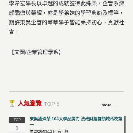
李韋宏學長以卓越的成就獲得此殊榮，企管系深
感驕傲與榮耀，亦是學弟妹的學習典範及標竿，
期許東吳企管的莘莘學子皆能秉持初心，貢獻社
會！
【文圖/企業管理學系】
人氣瀏覽
TOP 5
more...
東吳獲殊榮 104大學品牌力 法政財經雙領域私校第
TOP
一
1
2026/03/12 |可喜可賀