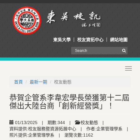
東吳大學
校友資拓中心
網站地圖
Toggl
navig
首頁
最新一期
校友動態
恭賀企管系李韋宏學長榮獲第十二屆
傑出大陸台商「創新經營獎」！
01/13/2025
|
期數:344
|
校友動態
|
資料提供:校友服務暨資源拓展中心
|
作者:企業管理學系
|
照片提供:企業管理學系
|
瀏覽次數:1162