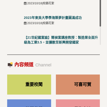
2023/10/18|校園花絮
2023年東吳大學學海築夢計畫圓滿成功
2023/10/18|校園花絮
【21世紀國富論】簡禎富講座教授：製造業全面升
級為工業3.5，並擴散至新興開發國家
2023/10/18|推薦閱讀
國際經驗交流-日本熊本大學與松山大學學者來訪
內容頻道
2023/10/18|推薦閱讀
Channel
重要校聞
可喜可賀