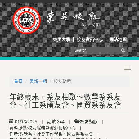
東吳大學
校友資拓中心
網站地圖
Toggl
navig
首頁
最新一期
校友動態
年終歲末，系友相聚～數學系系友
會、社工系碩友會、國貿系系友會
01/13/2025
|
期數:344
|
校友動態
|
資料提供:校友服務暨資源拓展中心
|
作者:數學系、社會工作學系、國貿系系友會
|