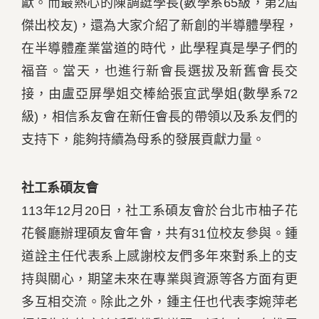
獻。而最熱心的陳調鋌學長(數學系65級，第2屆
傑出校友)，還為大家介紹了新創的半導體學程，
在半導體產業當道的時代，此學程真是學子們的
福音。當天，也進行新會長選拔及新舊會長交
接，由盧亞屏學姐交棒給張宜武學姐(數學系72
級)，相信系友會在新任會長的帶領以及系友們的
支持下，能夠持續為母系的發展貢獻力量。
社工系碩友會
113年12月20日，社工系碩友會於台北市柚子花
花餐廳辦理碩友會年會，共有31位校友參與。鍾
道詮主任代表系上感謝校友們多年來對系上的支
持與關心，期望未來在專業與資源等各方面有更
多互相交流。除此之外，鍾主任也代表李婉萍老