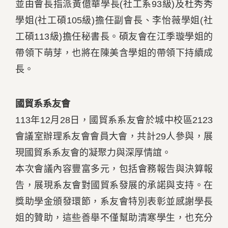
並由會長指派黃億華學長(社工系93級)及杜秀秀
學姐(社工碩105級)擔任副會長、李怡薇學姐(社
工碩113級)擔任秘書長。碩友會在江季璇學姐的
帶領下萌芽，也將在陳美含學姐的帶領下持續成
長。
國貿系系友會
113年12月28日，國貿系系友會於城中校區2123
會議室辦理系友會會員大會，共計29人參與，展
現國貿系系友會的凝聚力與深厚情誼。
本次會議內容豐富多元，包括會務報告與決算報
告，展現系友會對國貿系發展的承諾與支持。在
獎助學金頒發環節，系友會特別表彰並感謝學長
姐的贊助，這些善舉不僅幫助清寒學生，也充分