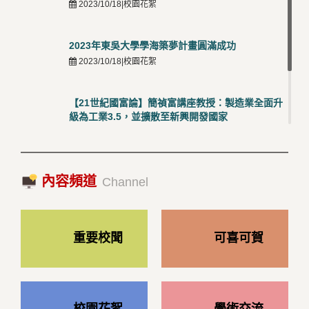
2023/10/18|校園花絮
2023年東吳大學學海築夢計畫圓滿成功
2023/10/18|校園花絮
【21世紀國富論】簡禎富講座教授：製造業全面升
級為工業3.5，並擴散至新興開發國家
2023/10/18|推薦閱讀
國際經驗交流-日本熊本大學與松山大學學者來訪
內容頻道
2023/10/18|推薦閱讀
Channel
重要校聞
可喜可賀