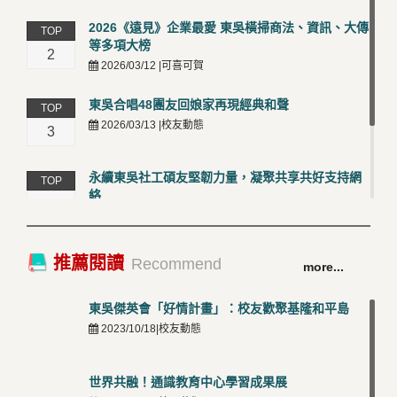
2026《遠見》企業最愛 東吳橫掃商法、資訊、大傳
TOP
等多項大榜
2
2026/03/12 |可喜可賀
東吳合唱48團友回娘家再現經典和聲
TOP
2026/03/13 |校友動態
3
永續東吳社工碩友堅韌力量，凝聚共享共好支持網
TOP
絡
4
2026/03/12 |校友動態
卓越永續校園 東吳大學連奪 ISO 14001、45001 及
TOP
推薦閱讀
Recommend
more...
50001三大國際驗證殊榮
5
2026/03/12 |可喜可賀
東吳傑英會「好情計畫」：校友歡聚基隆和平島
2023/10/18|校友動態
世界共融！通識教育中心學習成果展