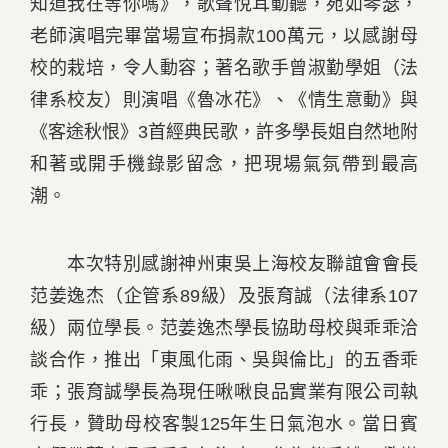
知道我在等你嗎》，歌聲悅耳動聽，宛如琴瑟，
老師演唱完畢當場宣布捐款100萬元，以感謝母
校的栽培，令人動容；著名歌手曾淑勤學姐（法
律系校友）則演唱《魯冰花》、《情生意動》與
《客途秋恨》3首經典民歌，許多學長姐自然地附
和著或開手機錄影留念，把現場氣氛帶到最高
潮。
本次特別感謝神州東吳上海校友聯誼會會長
范姜逸杰（企管系89級）及張育誠（法律系107
級）兩位學長。范姜逸杰學長協助母校與乖乖洽
談合作，推出「東風化雨、吳與倫比」的五香乖
乖；張育誠學長為現任啾啾良品實業有限公司執
行長，贊助母校客製125年生日氣泡水。當日賓