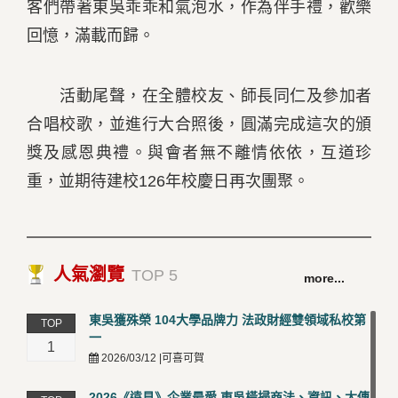
客們帶著東吳乖乖和氣泡水，作為伴手禮，歡樂
回憶，滿載而歸。
活動尾聲，在全體校友、師長同仁及參加者
合唱校歌，並進行大合照後，圓滿完成這次的頒
獎及感恩典禮。與會者無不離情依依，互道珍
重，並期待建校126年校慶日再次團聚。
人氣瀏覽
TOP 5
more...
東吳獲殊榮 104大學品牌力 法政財經雙領域私校第
TOP
一
1
2026/03/12 |可喜可賀
2026《遠見》企業最愛 東吳橫掃商法、資訊、大傳