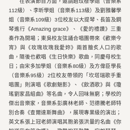
在表演節目方面，邀請趙玟棣學姐（音樂系
112級）、李昕學姐（音樂系113級）及劉雅馨學
姐（音樂系109級）3位校友以大提琴、長笛及鋼
琴進行《Amazing grace》、《愛的禮讚》三重
奏作為開場；東吳校友弦誦合唱團帶來《歡樂今
宵》與《玫瑰玫瑰我愛妳》兩首膾炙人口的歌
曲，隨後也歡唱《生日快樂》歌曲，同慶母校生
日；由宋多加學姐（音樂系80級）及方偉臣學長
（音樂系95級）2位校友帶領的「坎塔瑞歌手重
唱團」則演唱《歌劇魅影》、《飲酒歌》與《瓊
瑤劉家昌組曲》等名曲，令人回味無窮；學校的
傑出音樂家，音樂系彭廣林老師、范德騰老師特
別合奏《查爾達斯舞曲》，展現專業級的演出；
英文系張上冠老師演唱其胞弟張洪量的名曲《你