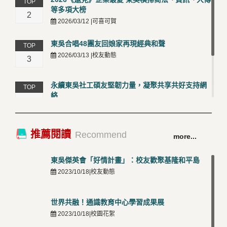
TOP
等多項大榜
2
2026/03/12 |可喜可賀
東吳合唱48團友回娘家再現經典和聲
TOP
2026/03/13 |校友動態
3
永續東吳社工碩友堅韌力量，凝聚共享共好支持網
TOP
絡
4
2026/03/12 |校友動態
卓越永續校園 東吳大學連奪 ISO 14001、45001 及
TOP
推薦閱讀
Recommend
more...
50001三大國際驗證殊榮
5
2026/03/12 |可喜可賀
東吳傑英會「好情計畫」：校友歡聚基隆和平島
2023/10/18|校友動態
世界共融！通識教育中心學習成果展
2023/10/18|校園花絮