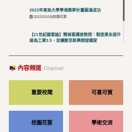
2023年東吳大學學海築夢計畫圓滿成功
2023/10/18|校園花絮
【21世紀國富論】簡禎富講座教授：製造業全面升
級為工業3.5，並擴散至新興開發國家
2023/10/18|推薦閱讀
國際經驗交流-日本熊本大學與松山大學學者來訪
內容頻道
2023/10/18|推薦閱讀
Channel
重要校聞
可喜可賀
校園花絮
學術交流