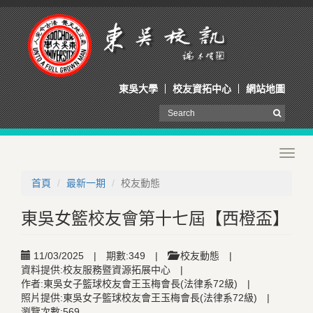
東吳大學
校友資拓中心
網站地圖
Toggl
navig
首頁
最新一期
校友動態
東吳女籃校友會第十七屆【西橙盃】
11/03/2025
|
期數:349
|
校友動態
|
資料提供:校友服務暨資源拓展中心
|
作者:東吳女子籃球校友會王玉梅會長(法律系72級)
|
照片提供:東吳女子籃球校友會王玉梅會長(法律系72級)
|
瀏覽次數:569