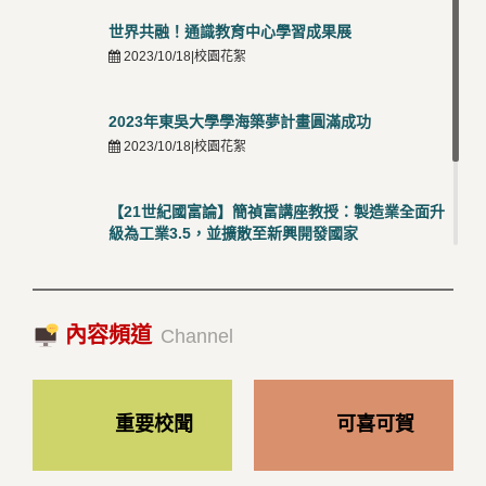
世界共融！通識教育中心學習成果展
2023/10/18|校園花絮
2023年東吳大學學海築夢計畫圓滿成功
2023/10/18|校園花絮
【21世紀國富論】簡禎富講座教授：製造業全面升
級為工業3.5，並擴散至新興開發國家
2023/10/18|推薦閱讀
國際經驗交流-日本熊本大學與松山大學學者來訪
內容頻道
2023/10/18|推薦閱讀
Channel
重要校聞
可喜可賀