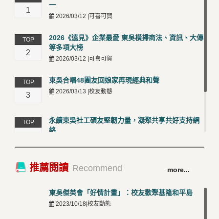
一
1
2026/03/12 |可喜可賀
2026《遠見》企業最愛 東吳橫掃商法、資訊、大傳
TOP
等多項大榜
2
2026/03/12 |可喜可賀
東吳合唱48團友回娘家再現經典和聲
TOP
2026/03/13 |校友動態
3
永續東吳社工碩友堅韌力量，凝聚共享共好支持網
TOP
絡
4
2026/03/12 |校友動態
卓越永續校園 東吳大學連奪 ISO 14001、45001 及
TOP
推薦閱讀
Recommend
more...
50001三大國際驗證殊榮
5
2026/03/12 |可喜可賀
東吳傑英會「好情計畫」：校友歡聚基隆和平島
2023/10/18|校友動態