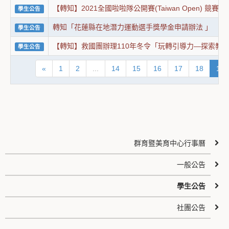
【轉知】2021全國啦啦隊公開賽(Taiwan Open) 競賽
學生公告
轉知「花蓮縣在地潛力運動選手獎學金申請辦法 」
學生公告
【轉知】救國團辦理110年冬令「玩轉引導力—探索教
學生公告
«
1
2
...
14
15
16
17
18
19
群育暨美育中心行事曆
一般公告
學生公告
社團公告