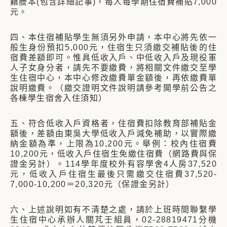
籍謄本(包含詳細記事)，每人每學期住宿費補貼7,000
元。
四、本住宿補貼學生無須另外申請，本中心將先依一
般生身份預扣5,000元，住宿生只須繳交補貼後的住
宿費差額即可。惟具低收入戶、中低收入戶及現役軍
人子女身分者，請先不要繳費，將相關文件繳交至學
生住宿中心，本中心修改繳費單金額後，再依繳費單
說明繳費。（繳交證明文件說明請參考開學前公告之
各棟學生宿舍入住須知）
五、符合低收入戶資格者，住宿費扣除教育部補貼金
額後，差額由東吳大學低收入戶減免補助，以實際繳
納金額為準，上限為10,200元。舉例：校內住宿費
10,200元，低收入戶住宿生免繳住宿費（網路費與保
證金另計）。114學年度校外有容學舍4人房37,520
元，低收入戶住宿生最後只需繳交住宿費37,520-
7,000-10,200＝20,320元（保證金另計）
六、上述說明如有不清楚之處，請於上班時間聯繫學
生住宿中心承辦人關芃壬組員，02-28819471分機