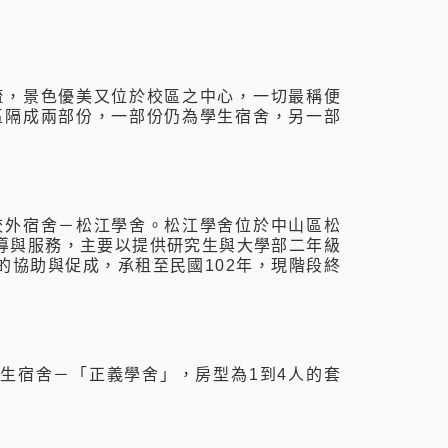
疏，景色優美又位於校區之中心，一切最稱便
區隔成兩部份，一部份仍為學生宿舍，另一部
校外宿舍－松江學舍。松江學舍位於中山區松
導與服務，主要以提供研究生與大學部二年級
協助與促成，承租至民國102年，現階段終
生宿舍－「正義學舍」，房型為1到4人的套