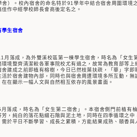
學舍）。校內宿舍的命名特於91學年中結合宿舍周圍環境
稿佳作中經學校師長會商後定名之。
有學生宿舍
年11月落成，為外雙溪校區第一棟學生宿舍，時名為「女生
務環境整齊清潔較各軍事院校尤有過之，故常為教育部等上
宿舍建成之前即植有榕樹，今日已然枝葉扶疏，「華」字即
生活於宿舍建物內部，同時也與宿舍周遭環境多所互動，無
，在在顯示一幅人文與自然相互依存的風景畫面。
年5月落成，時名為「女生第二宿舍」。本宿舍側門前植有
芬芳，純白的落花點綴石階與泥土地，同時在四季循環之中
，需於平日不斷學習、成長之累積，方能結果成熟、頤香與