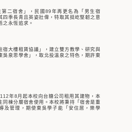
生第二宿舍」，民國89年再更名為「男生宿
其四季長青且英姿壯偉，特取其挺屹堅韌之意
活之永恆追求。
暨住宿大樓租賃協議」，建立雙方教學、研究與
東吳泉思學舍」，取北投溫泉之特色，期許東
12年8月起本校向台糖公司租用其建物，本
生同棟分層宿舍使用。本校將秉持「宿舍是重
導及管理，期使東吳學子能「安住居，樂學