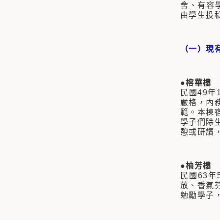
舍、有容
由學生投
（一）現
●榕華樓
民國49
嚴格，內
範。本棟
學子們除
憩或研讀
●柚芳樓
民國63
放、香氣
勉勵學子