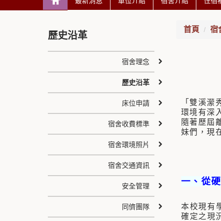
最新消息
單位介紹
宿舍介紹
住宿
首頁
宿
歷史沿革
宿舍理念
歷史沿革
「雙溪瀠
床位申請
環境有深
隨著歷屆
宿舍收費標準
妹們，現
宿舍環境照片
宿舍交通資訊
一、從
安全管理
本校現有
同儕團隊
確定之現