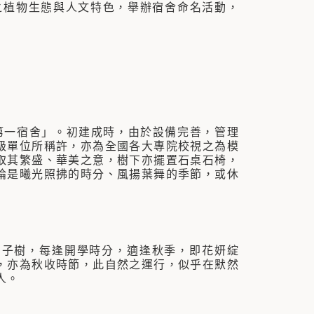
之植物生態與人文特色，舉辦宿舍命名活動，
第一宿舍」。初建成時，由於設備完善，管理
級單位所稱許，亦為全國各大專院校視之為模
取其繁盛、華美之意，樹下亦擺置石桌石椅，
論是曦光照拂的時分、風揚葉舞的季節，或休
柚子樹，每逢開學時分，適逢秋季，即花妍綻
，亦為秋收時節，此自然之運行，似乎在默然
人。