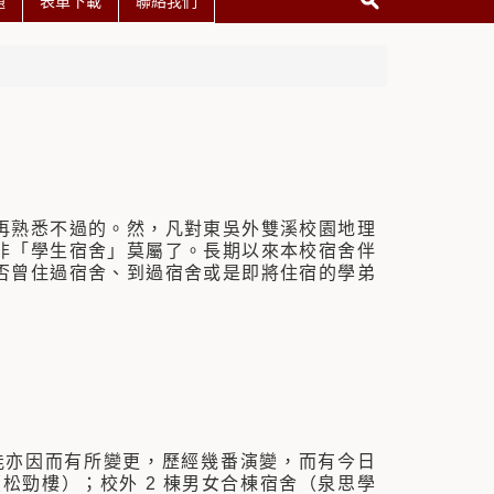
題
表單下載
聯絡我們
再熟悉不過的。然，凡對東吳外雙溪校園地理
非「學生宿舍」莫屬了。長期以來本校宿舍伴
否曾住過宿舍、到過宿舍或是即將住宿的學弟
能亦因而有所變更，歷經幾番演變，而有今日
松勁樓）；校外 2 棟男女合棟宿舍（泉思學