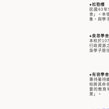
●松勁樓
民國63
舍」。本
象，與學
●泉思學舍
本校於1
行政資源
吳學子居
●有容學舍
秉持著持
校將其命
要的教育
業」。