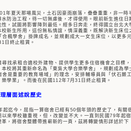
101年夏天那場風災，土石因豪雨崩落，疊疊重重，非一時
排水防治工程，待一切無慮後，才得使用。眼前新生進住日
能性，試圖將影響降到最低。經多日奔走，終得國立台北大
本校新生所用，這份無私情誼，情深義重，既解決新生床位
「合楓學舍」掛牌成名，並規劃成大一女生床位，以更多
月31日終止租賃。
續尋找承租合適校外建物、提供學生更多住宿機會之目標，1
，本校將其重新命名為「東吳大學合樂學舍」，規劃成為學
宿舍是重要的教育場域」的理念，安排輔導員與「伏石蕨
，樂學業」。
而後在民國112年7月31日終止租賃。
管理層面述說歷史
9年起迄今，屈指一算宿舍已經有50個年頭的歷史了，有關
期以來學校雖重視，但，改變並不大。一直到民國79年起宿
變革，將宿舍整體帶進嶄新的一頁，茲將轉變情形詳述於下