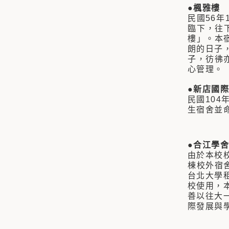
●楓雅樓
民國56
臨下，往
樓」。本
朗的日子
子，彷彿
心管理。
●新店國
民國10
生宿舍並命
●合江學舍
由於本校
棟校外宿
台北大學
校使用，
善以往大
際發展與學