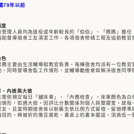
國79年以前
制度
舍管理人員均為退役或年齡較長的「伯伯」、「媽媽」擔任
協助督導宿舍工友清潔工作、各項宿舍修繕工程及協助教官
角色
業務主要由生活輔導組教官負責，每棟宿舍均派有一位教官
勤，同時督導舍監工作情形，並輔導勵進會與解決宿舍同學
單、內檢與大檢
生需依規定每日「舖床單」、「內務檢查」，床單顏色為白
的情形，如遇大檢，因評比分數關係到個人與整寢室，故每
室友，且當時期宿舍係以新舊生依比例方式留宿，留宿標準
宿目的，棉被折的像豆腐乾，書桌上的書本擺設，須高低一