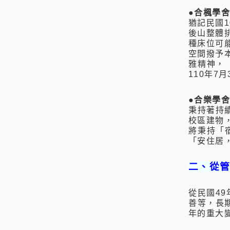
●合楓學舍
猶記民國
後山整體
種床位可
空間撥予
雅精神，
110年7
●合樂學舍
秉持著持
校區建物
將秉持「
「安住居
二、從
從民國4
善等，長
年的重大