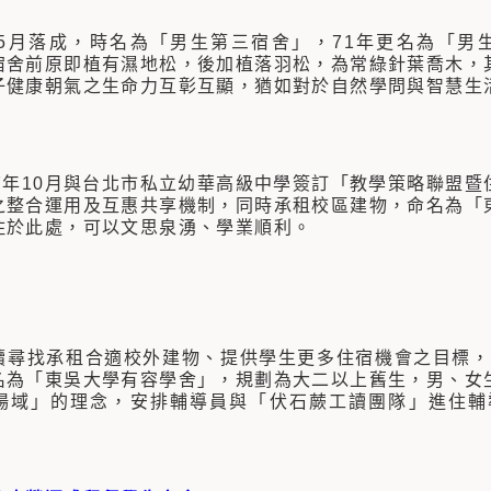
年5月落成，時名為「男生第三宿舍」，71年更名為「男
宿舍前原即植有濕地松，後加植落羽松，為常綠針葉喬木，
子健康朝氣之生命力互彰互顯，猶如對於自然學問與智慧生
07年10月與台北市私立幼華高級中學簽訂「教學策略聯盟
之整合運用及互惠共享機制，同時承租校區建物，命名為「
住於此處，可以文思泉湧、學業順利。
續尋找承租合適校外建物、提供學生更多住宿機會之目標，1
名為「東吳大學有容學舍」，規劃為大二以上舊生，男、女
場域」的理念，安排輔導員與「伏石蕨工讀團隊」進住輔