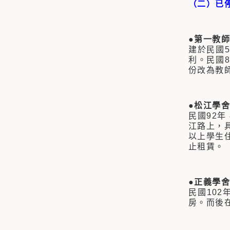
（二）已
●第一教
建於民國
利。民國
份改為教
●松江學舍
民國92
江路上，
以上學生
止租賃。
●正義學舍
民國10
房。而後在