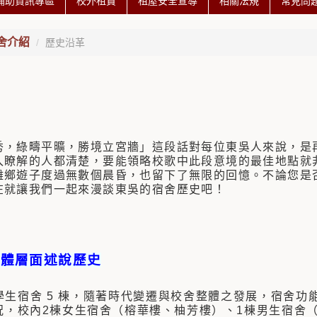
補助資訊專區
校外租賃
租屋安全宣導
相關法規
常見問
舍介紹
歷史沿革
秀，綠疇平曠，勝境立宮牆」這段話對每位東吳人來說，是
入瞭解的人都清楚，要能領略校歌中此段意境的最佳地點就
離鄉遊子度過無數個晨昏，也留下了無限的回憶。不論您是
在就讓我們一起來漫談東吳的宿舍歷史吧！
硬體層面述說歷史
學生宿舍 5 棟，隨著時代變遷與校舍整體之發展，宿舍功
況，校內2棟女生宿舍（榕華樓、柚芳樓）、1棟男生宿舍（