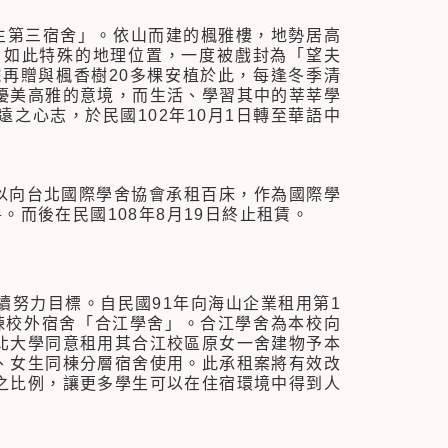
女生第三宿舍」。依山而建的楓雅樓，地勢居高
，如此特殊的地理位置，一度被戲封為「望夫
再贈與楓香樹20多棵安植於此，每逢冬季清
優美高雅的意境，而生活、學習其中的莘莘學
之心志，於民國102年10月1日轉至華語中
以向台北國際學舍協會承租百床，作為國際學
。而後在民國108年8月19日終止租賃。
努力目標。自民國91年向海山企業租用第1
棟校外宿舍「合江學舍」。合江學舍為本校向
北大學同意租用其合江校區原女一舍建物予本
、女生同棟分層宿舍使用。此承租案將有效改
之比例，讓更多學生可以在住宿環境中得到人