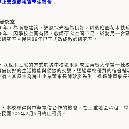
停止營運或租賃學生宿舍
師研究室
50年，為兩層建築，通風採光極為良好，前後庭園花木扶
88年，因學校空間有限，教師研究空間不足，遂將男一舍
師研究室。民國89年已正式改成教師研究室。
年，以租用民宅的方式於城中校區附近成立東吳大學第一棟
具備良好的生活機能與便捷的交通，透過學校優質的宿舍輔
住宿。其屋主為海山企業董事長陳珍彥先生，透過陳董事長的
2年，本校尋得與中華電信合作的機會，在三重地區承租了學
民國105年2月5日終止租賃。