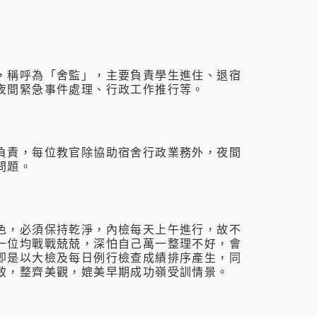
，稱呼為「舍監」，主要負責學生進住、退宿
夜間緊急事件處理、行政工作推行等。
負責，每位教官除協助宿舍行政業務外，夜間
問題。
色，必須保持乾淨，內檢每天上午進行，故不
一位均戰戰兢兢，深怕自己萬一整理不好，會
即是以大檢及每日例行檢查成績排序產生，同
致，整齊美觀，媲美早期成功嶺受訓情景。