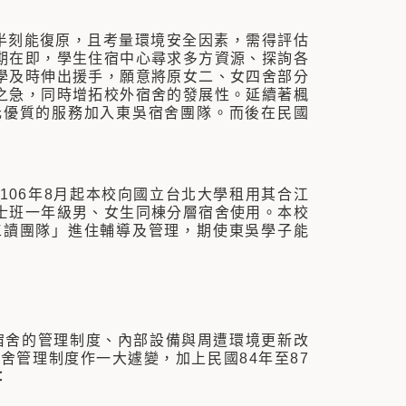
半刻能復原，且考量環境安全因素，需得評估
期在即，學生住宿中心尋求多方資源、探詢各
學及時伸出援手，願意將原女二、女四舍部分
之急，同時增拓校外宿舍的發展性。延續著楓
元優質的服務加入東吳宿舍團隊。而後在民國
06年8月起本校向國立台北大學租用其合江
士班一年級男、女生同棟分層宿舍使用。本校
工讀團隊」進住輔導及管理，期使東吳學子能
宿舍的管理制度、內部設備與周遭環境更新改
舍管理制度作一大遽變，加上民國84年至87
：