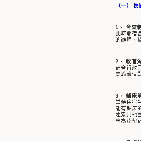
（一） 民
1、 舍監
此時期宿
的辦理、
2、 教官
宿舍行政
需輪流值
3、 舖床
當時住宿
能有賴床
連累其他
學為達留