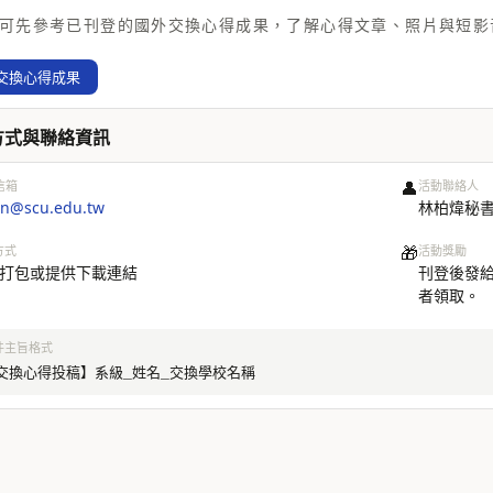
可先參考已刊登的國外交換心得成果，了解心得文章、照片與短影
交換心得成果
方式與聯絡資訊
👤
信箱
活動聯絡人
in@scu.edu.tw
林柏煒秘書
🎁
方式
活動獎勵
打包或提供下載連結
刊登後發給
者領取。
件主旨格式
交換心得投稿】系級_姓名_交換學校名稱