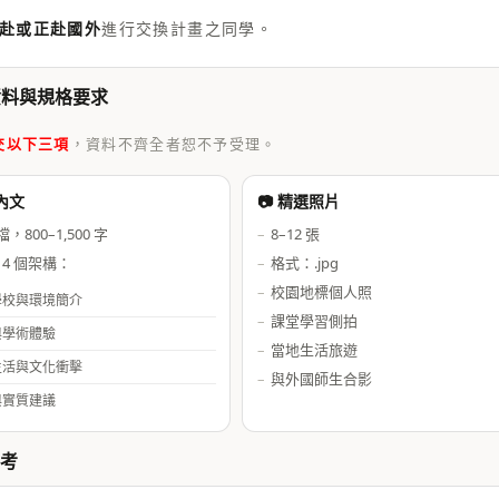
赴或正赴國外
進行交換計畫之同學。
資料與規格要求
交以下三項
，資料不齊全者恕不予受理。
得內文
📷 精選照片
檔，800–1,500 字
8–12 張
 4 個架構：
格式：.jpg
校園地標個人照
學校與環境簡介
課堂學習側拍
與學術體驗
當地生活旅遊
生活與文化衝擊
與外國師生合影
與實質建議
考