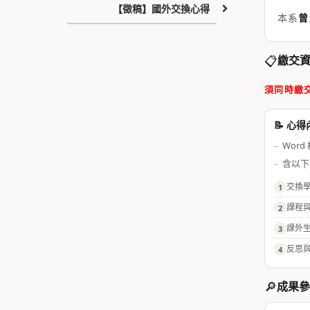
【徵稿】國外交換心得
本系
曾
📋
繳交
須同時繳
📝 心
Word 
含以下
交換
1
課程
2
課外
3
反思
4
🔎
成果參