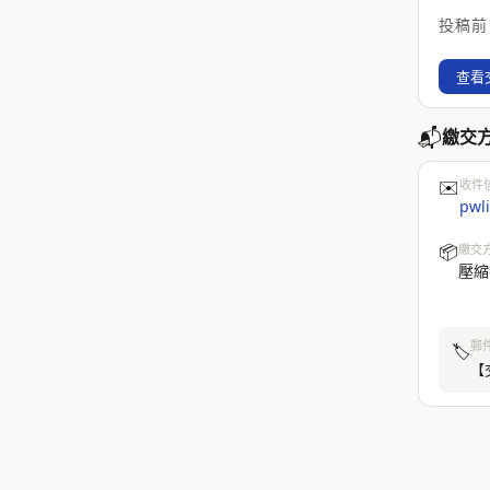
投稿前
查看
📬
繳交
✉️
收件
pwl
📦
繳交
壓縮
郵
🏷️
【