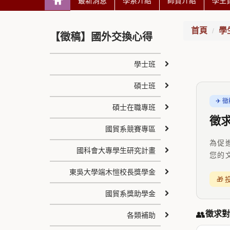
最新消息
學系介紹
師資介紹
學生
首頁
學
【徵稿】國外交換心得
學士班
碩士班
✈ 
碩士在職專班
徵
國貿系競賽專區
為促
國科會大專學生研究計畫
您的
東吳大學端木愷校長獎學金
🎁
國貿系獎助學金
👥
徵求對
各類補助