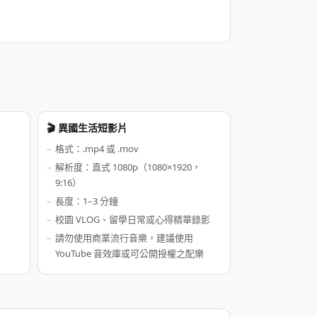
🎬 異國生活短影片
格式：.mp4 或 .mov
解析度：直式 1080p（1080×1920，
9:16）
長度：1–3 分鐘
校園 VLOG、留學日常或心得精華錄影
請勿使用商業流行音樂，建議使用
YouTube 音效庫或可公開授權之配樂