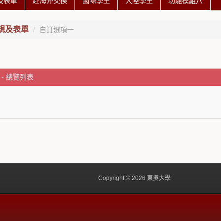
及表單
赴海外交換
國際學生
大陸學生
功能模組八
規及表單
自訂選項一
- 總覽列表
Copyright © 2026 東吳大學