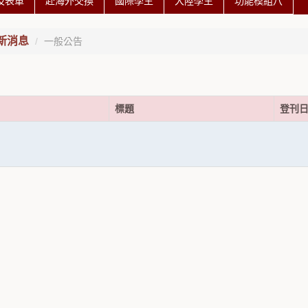
及表單
赴海外交換
國際學生
大陸學生
功能模組八
新消息
一般公告
標題
登刊