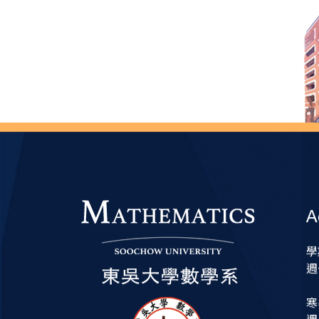
A
學
週