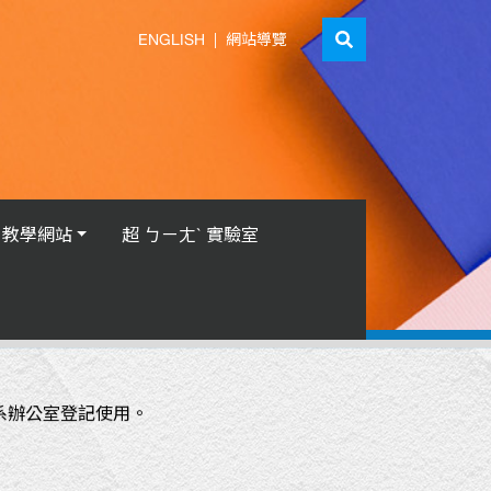
ENGLISH
|
網站導覽
教學網站
超 ㄅㄧㄤˋ 實驗室
洽系辦公室登記使用。