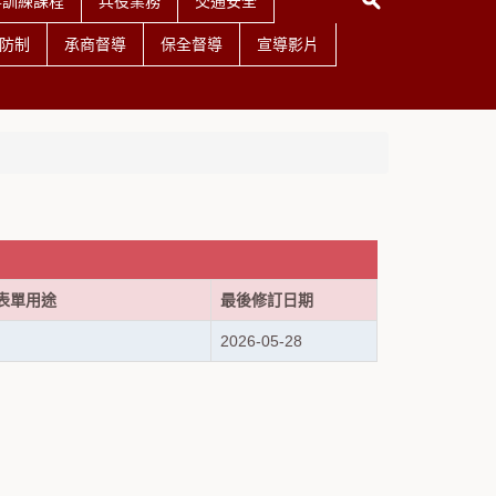
事訓練課程
兵役業務
交通安全
防制
承商督導
保全督導
宣導影片
表單用途
最後修訂日期
2026-05-28