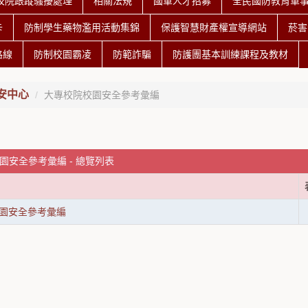
校院跟蹤騷擾處理
相關法規
國軍人才招募
全民國防教育軍
卡
防制學生藥物濫用活動集錦
保護智慧財產權宣導網站
菸害
路線
防制校園霸凌
防範詐騙
防護團基本訓練課程及教材
安中心
大專校院校園安全參考彙編
園安全參考彙編 - 總覽列表
園安全參考彙編