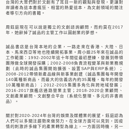
台灣的大眾們對於文創有了耳目一新的觀點與發現，更讓對
岸讀者為這本書瘋狂、相當的熱愛這本，為文創領域的關注
者導引方向的書籍。
周鈺庭現在可以說是獨立的文創諮詢顧問，而約莫在2017
年，她辭掉了誠品的主管工作以圓創業的夢想。
誠品書店是台灣本地的企業，一路走來在香港、大陸、日
本、馬來西亞等地也陸續開拓事業。周小姐25年來在誠品的
工作範圍：1992-2002年這十年間從最初歷練，發展到帶領
團隊做全球開發採購；2002-2008負責流程變革與新業務規
劃（此時的誠品集團開始擴張、設置SAP與ERP系統）；
2008-2012帶領新產品線與新事業創建（誠品集團每年開發
140萬種新商品，而最大的信義店內約35萬種，每年約開發
10萬種新商品）；2012-2015集團多角化與跨地域發展；
2016-2017旗艦店通路營業主管；2018-2020企業顧問、
文創產業顧問、文創整合平台（系統化整理、多元的非書商
品）。
關於對2020-2024年台灣的娛樂及媒體業的展望，鈺庭認為
人們可以多關注趨勢來做努力。在全球方面可以見到，因疫
情的刺激許多線下的產業轉型為線上，一方面因時機，另一