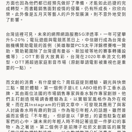
方面也因為他們都已經預先做好了準備，才能如此迅捷的完
成轉型。而書籍銷售面對疫情的侵襲，仍有所成長，欣欣向
榮。此外像是五月天等藝人的戶外型展演，則不意外地受到
了影響。
台灣這裡可見，未來的網際網路服務5G滲透率，一年可望攀
升5-20％；電玩遊戲與電競蒸蒸日上，中信銀行成為台灣金
融機構贊助電競的首例（英雄聯盟PCS太平洋錦標賽唯一贊
助，贊助範圍除了台灣還有曼谷、新加坡等地的賽事轉播設
備等）；OTT影音大放異彩，台灣在2020年串流文化轉
型，OTT將超過家庭影音市場（原創華語電影被重視也是重
要的一點）。
而文創的消費，有什麼變化？周鈺庭提到體驗、觀光與快樂
三點。關於體驗，第一個例子是LE LABO紐約手工香水品
牌，其由兩位法國的市場銷售專家與香水製作專家創辦。他
們主打創造現場調香體驗為主，以實驗室風格作為外在視
覺。而在其Instagram的行銷文章中，可發現其應用了與客
人討論香水時有趣的對話，作為吸引年輕人的話題。雖然普
遍而言價位「不年輕」，但卻是以「夢想」的姿態駐紮在顧
客們的心中，讓未來的年輕人時不時記著這麼一件夢幻的事
物，為之著迷。第二個例子是前陣子松菸文創園區的展覽