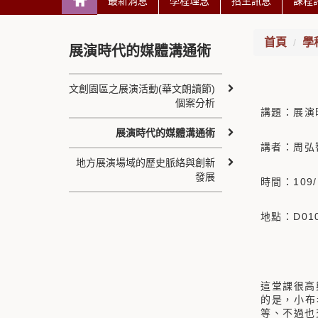
最新消息
學程理念
招生訊息
課程
首頁
學
展演時代的媒體溝通術
文創園區之展演活動(華文朗讀節)
個案分析
講題：展演
展演時代的媒體溝通術
講者：周弘
地方展演場域的歷史脈絡與創新
發展
時間：109/
地點：D01
這堂課很高
的是，小布
等、不過也