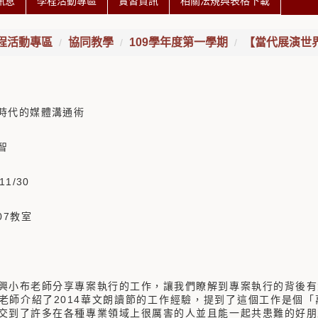
訊息
學程活動專區
實習資訊
相關法規與表格下載
程活動專區
協同教學
109學年度第一學期
【當代展演世
時代的媒體溝通術
智
11/30
07教室
興小布老師分享專案執行的工作，讓我們瞭解到專案執行的背後有
老師介紹了2014華文朗讀節的工作經驗，提到了這個工作是個
交到了許多在各種專業領域上很厲害的人並且能一起共患難的好朋