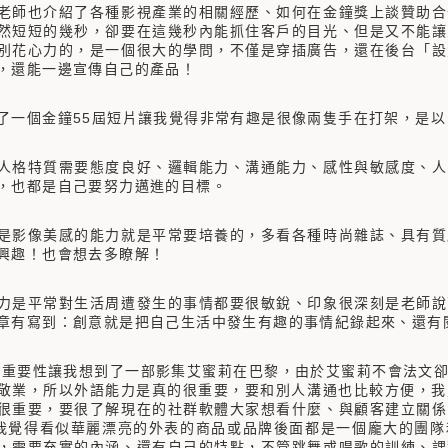
老師也介紹了各種影視產業的相關經歷、如何在金鐘獎上談贊助合
然短短的幾秒，卻要在這幾秒內能抓住客戶的目光、但是又不能讓
別花心力的，是一個很大的學問，不僅是穿插廣告，還在後台「設
，還能一邊宣傳自己的產品！
了一個金鐘55屆短片讓我覺得非常有趣是很像兩隻手在打架，是
人格特質需要態度良好、邏輯能力、溝通能力、感性與敏感度、人
，也都是自己要努力邁進的目標。
是影像美感的能力就是平常要培養的，多看各種時尚雜誌、具有質
感興趣！也會想去多瞭解！
力是平常對生活周遭發生的事情都要很敏銳、印象很深刻是老師說
章有寫到：創意就是把自己生活中發生有趣的事情紀錄起來、還有
重要性讓我想到了一部影集艾蜜莉在巴黎，由於艾蜜莉不會法文卻
敬業，所以外語能力是真的很重要，要和別人溝通也比較方便，我
很重要，要很了解現在的社群軟體大家想看什麼、與顧客建立關係
我覺得看似華麗漂亮的外表的商品或品牌後面都是一個龐大的團隊
，需要充實的內涵、還有自己的特點，不管跳舞或唱歌的訓練、課