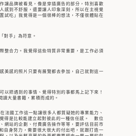
作讓品牌被看見，像是穿插廣告的部分，特別喜歡
人感到不舒服，還要讓人印象深刻，所以在主視覺
置試吃」我覺得是一個很棒的想法，不僅很體貼在
以「對手」為符意。
際整合力。我覺得這些特質非常重要，是工作必須
感美感的照片只要有展覽都去參加，自己就對這一
可以把遇到的事情、覺得特別的事都馬上記下來！
閱讀大量書籍，累積而成的。
在法國工作這一點讓很多人都質疑她的專業能力、
覺得是比較能建立起對彼此的一種信任感。 數位
、網站的企劃、付費廣告操作等等，要評估目前市
和自身努力，需要很大很大的付出吧，就跟打造一
程，以及光鮮亮麗的外面都需要經由一層一層的包