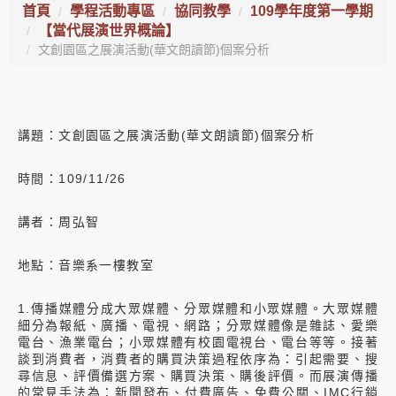
首頁
學程活動專區
協同教學
109學年度第一學期
【當代展演世界概論】
文創園區之展演活動(華文朗讀節)個案分析
講題：文創園區之展演活動(華文朗讀節)個案分析
時間：109/11/26
講者：周弘智
地點：音樂系一樓教室
1.傳播媒體分成大眾媒體、分眾媒體和小眾媒體。大眾媒體
細分為報紙、廣播、電視、網路；分眾媒體像是雜誌、愛樂
電台、漁業電台；小眾媒體有校園電視台、電台等等。接著
談到消費者，消費者的購買決策過程依序為：引起需要、搜
尋信息、評價備選方案、購買決策、購後評價。而展演傳播
的常見手法為：新聞發布、付費廣告、免費公關、IMC行銷