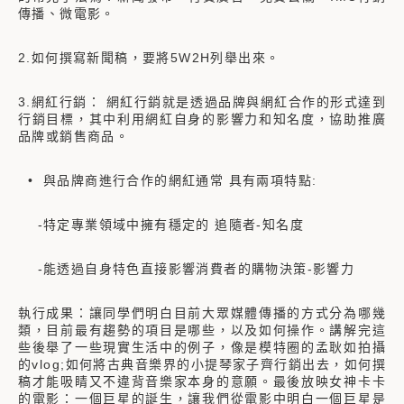
傳播、微電影。
2.如何撰寫新聞稿，要將5W2H列舉出來。
3.網紅行銷： 網紅行銷就是透過品牌與網紅合作的形式達到
行銷目標，其中利用網紅自身的影響力和知名度，協助推廣
品牌或銷售商品。
• 與品牌商進行合作的網紅通常 具有兩項特點:
-特定專業領域中擁有穩定的 追隨者-知名度
-能透過自身特色直接影響消費者的購物決策-影響力
執行成果：讓同學們明白目前大眾媒體傳播的方式分為哪幾
類，目前最有趨勢的項目是哪些，以及如何操作。講解完這
些後舉了一些現實生活中的例子，像是模特圈的孟耿如拍攝
的vlog;如何將古典音樂界的小提琴家子齊行銷出去，如何撰
稿才能吸睛又不違背音樂家本身的意願。最後放映女神卡卡
的電影：一個巨星的誕生，讓我們從電影中明白一個巨星是