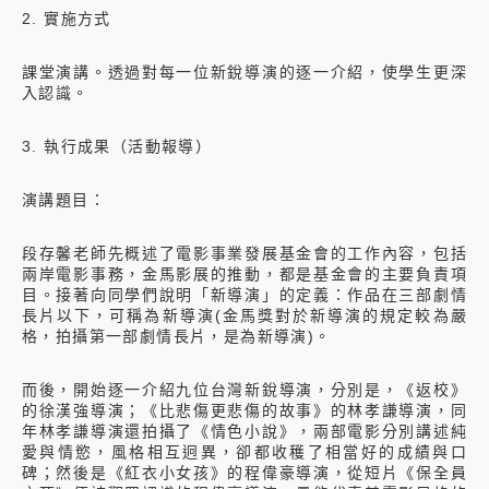
2. 實施方式
課堂演講。透過對每一位新銳導演的逐一介紹，使學生更深
入認識。
3. 執行成果（活動報導）
演講題目：
段存馨老師先概述了電影事業發展基金會的工作內容，包括
兩岸電影事務，金馬影展的推動，都是基金會的主要負責項
目。接著向同學們說明「新導演」的定義：作品在三部劇情
長片以下，可稱為新導演(金馬獎對於新導演的規定較為嚴
格，拍攝第一部劇情長片，是為新導演)。
而後，開始逐一介紹九位台灣新銳導演，分別是，《返校》
的徐漢強導演；《比悲傷更悲傷的故事》的林孝謙導演，同
年林孝謙導演還拍攝了《情色小說》，兩部電影分別講述純
愛與情慾，風格相互迥異，卻都收穫了相當好的成績與口
碑；然後是《紅衣小女孩》的程偉豪導演，從短片《保全員