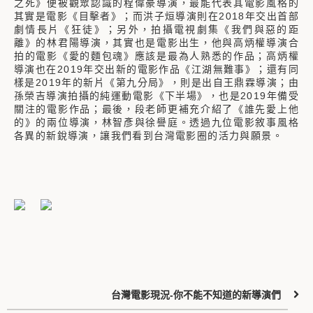
之死》便被觀眾認識的程偉豪導演，最能代表其電影風格的
其實是電影《目擊者》；而洪子烜導演則在2018年交出首部
劇情長片《狂徒》；另外，拍攝電視劇集《我們與惡的距
離》的林君陽導演，其實也是電影出生，他與高炳權導演合
拍的電影《愛的麵包魂》應該是最為人熟悉的作品；高炳權
導演也在2019年交出新的電影作品《江湖無難事》；還有同
樣是2019年的新片《第九分局》，則是出自王鼎霖導演；由
孫榮吉導演拍攝的純運動電影《下半場》，也是2019年備受
關注的電影作品；最後，段老師更補充介紹了《誰先愛上他
的》的兩位導演，林智彥與徐譽庭。透過九位電影敘事風格
各異的新銳導演，讓我們看到台灣電影圈的活力與願景。
台灣電影現況-你不能不知道的新導演們