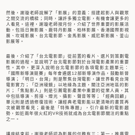
然後，謝璇老師說解了「影展」的意義：搭建起影人與觀眾
之間交流的橋樑；同時，讓許多獨立電影，有機會讓更多的
人看見。這裡，謝璇老師按月份，介紹了世界重要的影展活
動，包括日舞影展、鹿特丹影展、柏林影展、香港國際影視
展、坎城影展、台北電影節、金馬影展、威尼斯影展、釜山
影展等。
最後，介紹了「台北電影節」從前置的看片、選片到策劃電
影展的過程。並說明了台北電影節對於台灣電影產業的重要
性。其中，更深入說明台北電影節的各項電影主題單元：
「國際新導演競賽」每年會遴選12部新導演作品，鼓勵新晉
導演；「明日・台灣」則是聚焦台灣電影，讓世界看見台灣
電影實力；「亞洲稜鏡」以地緣為主題，關注亞洲地區的影
片；「焦點影人」則是引薦電影產業中重要的從業人員，其
中包括導演、剪接、燈光、攝影、聲音等等；「經典回顧」
單元則是透過修復技術，讓經典老電影能以更清晰的畫質再
次被觀眾看見；最後是「特殊專題」，引介最新的電影趨
勢，如近兩年很火紅的VR技術就成為台北電影節關注的重點
之一。
講座結束前，謝璇老師認為影展的任務有三：第一，推廣電