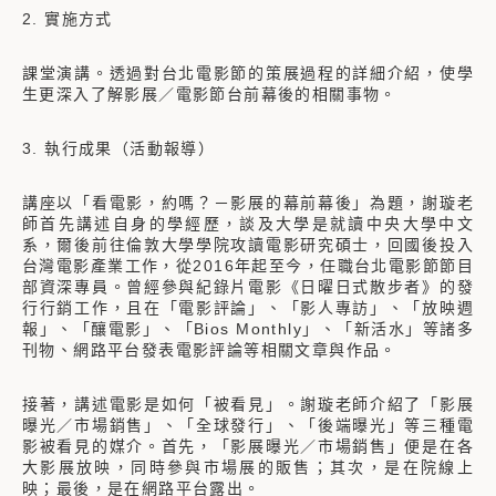
2. 實施方式
課堂演講。透過對台北電影節的策展過程的詳細介紹，使學
生更深入了解影展／電影節台前幕後的相關事物。
3. 執行成果（活動報導）
講座以「看電影，約嗎？－影展的幕前幕後」為題，謝璇老
師首先講述自身的學經歷，談及大學是就讀中央大學中文
系，爾後前往倫敦大學學院攻讀電影研究碩士，回國後投入
台灣電影產業工作，從2016年起至今，任職台北電影節節目
部資深專員。曾經參與紀錄片電影《日曜日式散步者》的發
行行銷工作，且在「電影評論」、「影人專訪」、「放映週
報」、「釀電影」、「Bios Monthly」、「新活水」等諸多
刊物、網路平台發表電影評論等相關文章與作品。
接著，講述電影是如何「被看見」。謝璇老師介紹了「影展
曝光／市場銷售」、「全球發行」、「後端曝光」等三種電
影被看見的媒介。首先，「影展曝光／市場銷售」便是在各
大影展放映，同時參與市場展的販售；其次，是在院線上
映；最後，是在網路平台露出。