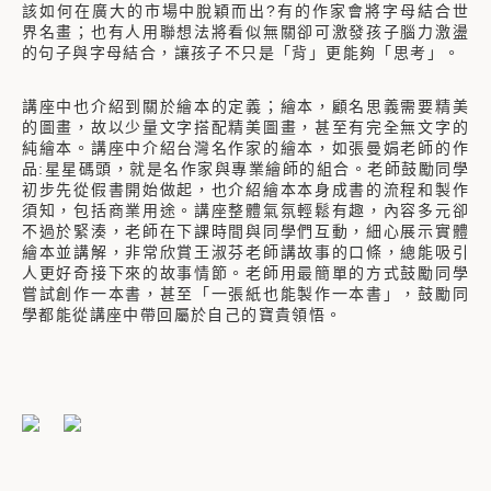
該如何在廣大的市場中脫穎而出?有的作家會將字母結合世
界名畫；也有人用聯想法將看似無關卻可激發孩子腦力激盪
的句子與字母結合，讓孩子不只是「背」更能夠「思考」。
講座中也介紹到關於繪本的定義；繪本，顧名思義需要精美
的圖畫，故以少量文字搭配精美圖畫，甚至有完全無文字的
純繪本。講座中介紹台灣名作家的繪本，如張曼娟老師的作
品:星星碼頭，就是名作家與專業繪師的組合。老師鼓勵同學
初步先從假書開始做起，也介紹繪本本身成書的流程和製作
須知，包括商業用途。講座整體氣氛輕鬆有趣，內容多元卻
不過於緊湊，老師在下課時間與同學們互動，細心展示實體
繪本並講解，非常欣賞王淑芬老師講故事的口條，總能吸引
人更好奇接下來的故事情節。老師用最簡單的方式鼓勵同學
嘗試創作一本書，甚至「一張紙也能製作一本書」，鼓勵同
學都能從講座中帶回屬於自己的寶貴領悟。