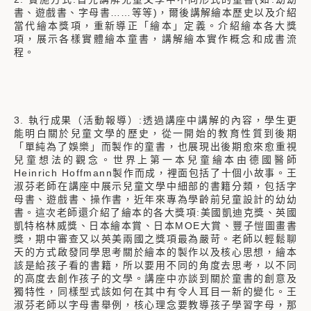
書、遊戲書、字母書……等等)，爾後講解繪本歷史以及介紹
當代繪本獎項，重新導正「繪本」定義。介紹繪本各大獎
項，展示各樣實體繪本童書，講解繪本實作概念和成書流
程。
3. 執行成果（活動報導）:透過講座中講解的內容，學生更
能明白關於兒童文學的歷史，從一開始的教育性質到後期
「單純為了娛樂」而製作的童書，也展現出後期愈來愈重視
兒童想法的觀念。世界上第一本兒童繪本由德國醫師
Heinrich Hoffmann製作而成，裡面包括了十個小故事。王
淑芬老師在講座中展示兒童文學中細部的書籍分類，包括字
母書、遊戲書、操作書，近年來專為學齡前兒童設計的幼幼
書。這次老師還介紹了繪本的各大獎項:美國凱迪克獎、英國
凱特格林威獎、日本繪本賞、日本MOE大賞、豐子愷圖畫書
獎，期中審查又以英美兩國之獎項最為嚴苛。老師以輕鬆聊
天的方式啟發同學思考關於繪本的製作以及核心思想，繪本
該是給孩子看的書籍，所以要用不同的角度去思考，以不同
的高度去創作孩子的文學。講座中亦談到關於童書的創意及
獨特性，同樣型式該如何在其中有令人耳目一新的變化。王
淑芬老師以字母書舉例，核心理念要教導孩子學習字母，那