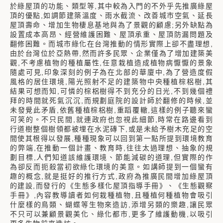
於綠屋頂的功能、類型等,其中較為入門的不外乎先推廣綠屋
頂的優點,如調節建築溫度、雨水截流、改善城市空氣、延長
屋頂壽命、增加生物棲息基地與為了景觀的顧慮;另外缺點為
設置成本高昂、經營維護困難、屋頂承重、屋頂防漏問題及
翻修困難。而城市綠化在台灣推動的情形實際上卻不盡理想,
由於台灣位於亞熱帶,然而許多民眾、企業僅為了增加建築美
觀,不考慮植物的種植屬性,任意栽植造成植物病懨懨的景象
隨處可見,印象深刻的例子為在北部的華廈中,為了營造度假
風格的居住環境,陽光照射不足的建築物中央種植棕梠樹,其
結果可想而知,可憐的棕梠樹得不到充分的日光,不到幾個禮
拜的時間就死氣沉沉,而規劃庭院的設計師於翻修的時候,並
未發覺此矛盾,依舊種植棕梠樹,重蹈覆轍,這樣的例子聽來蠻
可笑的。不只民間,就連政府也忽視此細節,時常在路邊看到
行道樹整個樹領都被埋在水泥磚下,或是未給予樹木充足的空
間使其根得以發展,種種現象可以回到第一點所提到環境教育
的弊端,在推動一個計畫、教育時,往往太過理想、抽象的規
劃目標,人們知道該維護環境、節能減碳的道理,但實際的作
為卻反而扼殺當初欲綠化環境的美意。如講師提到一個蠻有
趣的概念,就是挺好的推行方式,政府為推廣民間增加綠屋頂
的建設,而發行的《生態多樣化屋頂指導手冊》、《生態觀察
手冊》,內容教導讀者如何栽種植物,且種植何種植物會吸引
什麼樣的鳥類、蝴蝶等生物來造訪,添增另類的樂趣,讓民眾
不只可以兼顧景觀美化、綠化都市,更多了維護動機,以吸引