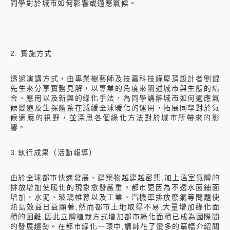
同學對於城市如何影響或適應氣候。
2. 實施方式
透過演講方式，由專業樹藝師及技嘉科技綠屋頂設計者劉錕
先生來分享實務見解，以專業的角度來闡述城市與生態的結
合、應用以及新興的綠化手法，為同學講解城市如何適應氣
候變遷及生探體系在減緩全球暖化的運用，拓展同學對於氣
候適應的視野，並深思各個綠化方法對於城市所帶來的影
響。
3.執行成果（活動報導）
由於全球都市快速發展、建築物越建越密集,加上溫室氣體的
排放增加使暖化的現象愈發嚴重。都市更因為不透水面鋪面
增加、水泥、玻璃帷幕以及工業、汽機車排放廢氣等問題使
熱島效益日益顯著,然而都市土地取得不易,大量增加綠化面
積的困難,因此立體植栽方式增加都市綠化面積已成為國際間
的發展趨勢。在都市綠化一環中,講師花了蠻多的篇幅介紹關