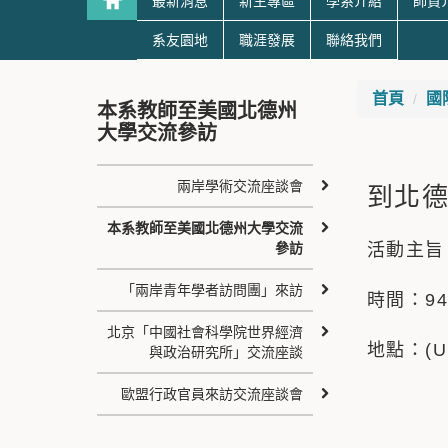
最新消息
新生專區
學系介紹
師資
系友園地
職涯發展
聯絡我們
首頁
國
本系教師至美國北德州
大學交流參訪
兩岸學術交流座談會
到北德大參
本系教師至美國北德州大學交流
參訪
活動主旨
「兩岸青年學者訪問團」來訪
時間：94
北京「中國社會科學院世界經濟
地點：(Univ
與政治研究所」交流座談
歐盟行政官員來訪交流座談會