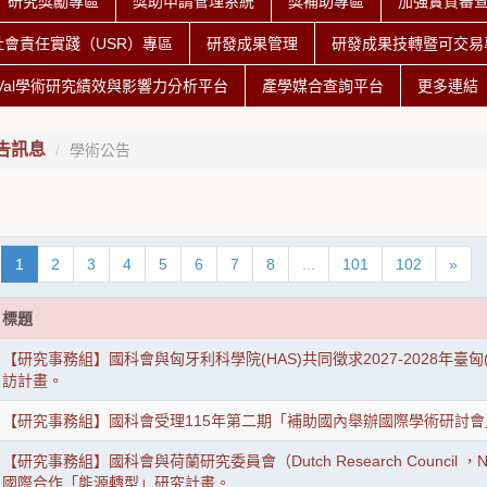
研究獎勵專區
獎助申請管理系統
獎補助專區
加強實質審
社會責任實踐（USR）專區
研發成果管理
研發成果技轉暨可交易專
iVal學術研究績效與影響力分析平台
產學媒合查詢平台
更多連結
告訊息
學術公告
1
2
3
4
5
6
7
8
...
101
102
»
標題
【研究事務組】國科會與匈牙利科學院(HAS)共同徵求2027-2028年臺匈
訪計畫。
【研究事務組】國科會受理115年第二期「補助國內舉辦國際學術研討
【研究事務組】國科會與荷蘭研究委員會（Dutch Research Council 
國際合作「能源轉型」研究計畫。