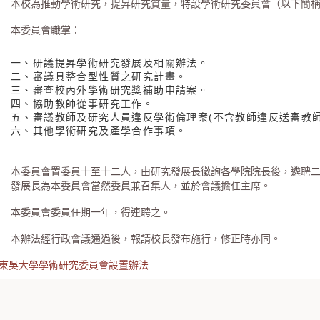
本校為推動學術研究，提昇研究質量，特設學術研究委員會（以下簡
本委員會職掌：
一、研議提昇學術研究發展及相關辦法。
二、審議具整合型性質之研究計畫。
三、審查校內外學術研究獎補助申請案。
四、協助教師從事研究工作。
五、審議教師及研究人員違反學術倫理案(不含教師違反送審教師
六、其他學術研究及產學合作事項。
本委員會置委員十至十二人，由研究發展長徵詢各學院院長後，遴聘
發展長為本委員會當然委員兼召集人，並於會議擔任主席。
本委員會委員任期一年，得連聘之。
本辦法經行政會議通過後，報請校長發布施行，修正時亦同。
東吳大學學術研究委員會設置辦法