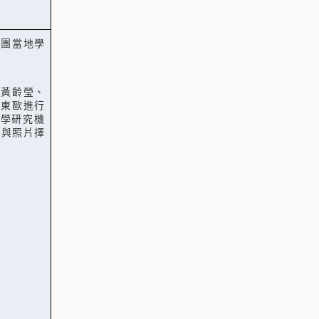
組團當地學
生黃齡瑩、
中東歐進行
學研究機
程與照片擇