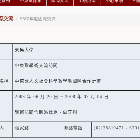
座系列
中東歐探索
國際交流
出版成果
中心事蹟
相
際交流
96學年度國際交流
東吳大學
中東歐學術交流訪問
名稱
中東歐人文社會科學教學暨國際合作計畫
2008
年
06
月
20
日
~ 2008
年
07
月
04
日
學術訪問含斯洛伐克、匈牙利
人
張家銘
聯絡電話
(02)28819471 - 6291