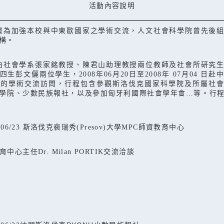
活動內容說明
畫為加強本校與中東歐國家之學術交流，人文社會科學院曾先後
構。
由社會學系張家銘教授、陳君山助理教授兩位教師及社會所研究
四生彭文儷兩位學生，
2008
年
06
月
20
日至
2008
年
07
月
04
日赴
天的學術交流訪問，行程包含參觀斯洛伐克國家科學院及所屬社會
學院、少數民族報社，以及參加匈牙利國際社會學年會…等。行
/06/23
斯洛伐克裴瑞秀
(Presov)
大學
MPC
師資教育中心
育中心主任
Dr. Milan PORTIK
交流洽談