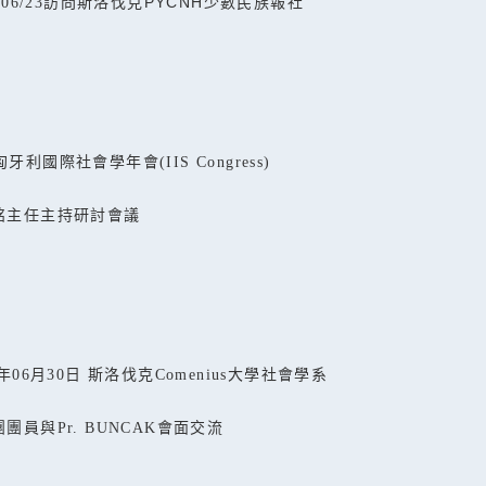
PYCNH
/06/23
訪問斯洛伐克
少數民族報社
匈牙利國際社會學年會
(IIS Congress)
銘主任主持研討會議
年
06
月
30
日 斯洛伐克
Comenius
大學社會學系
團團員與
Pr. BUNCAK
會面交流