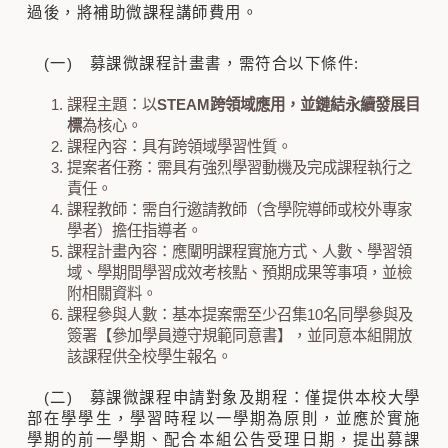
過後，將補助微課程講師費用。
(一) 募課微課程計畫書，需符合以下條件:
課程主題：以
STEAM
跨領域應用，並鏈結永續發展目
標
為核心。
課程內容：具有跨領域學習性質。
提案者任務：需具有強烈學習動機及完成課程執行之
責任。
課程教師：需自行邀請教師（含學院導師或校外專家
學者）擔任指導者。
課程計畫內容：應闡明課程實施方式、人數、學習領
域、學期間學習成效考核點、預期成果等事項，並檢
附相關資料。
課程參與人數：基本提案需至少召集10名同學參與及
簽署【參加學員遵守規範同意書】，並同意本組開放
該課程供全校學生報名。
(二) 募課微課程申請對象及期程：僅提供本校大學
部在學學生，學習時程以一學期為原則，並應於實施
學期的前一學期、配合本組公告受理日期，提出募課