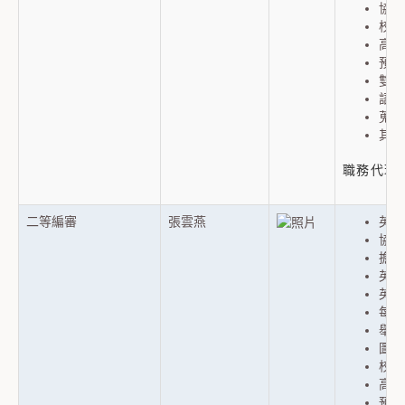
協助
校務
高教
預算
雙溪
語言
蒐集
其他
職務代理人
二等編審
張雲燕
英文
協助
擔任
英文
英文
每學
舉辦
圖書
校務
高教
預算