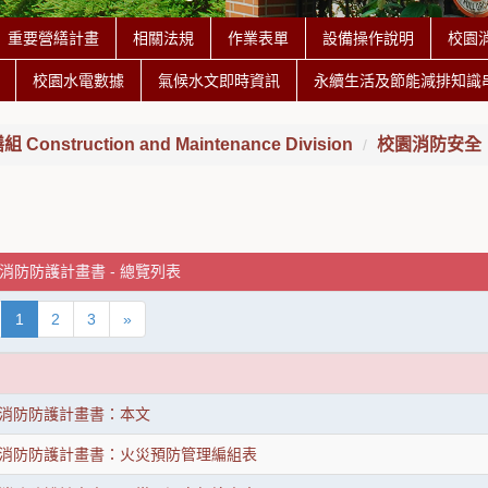
重要營繕計畫
相關法規
作業表單
設備操作說明
校園
校園水電數據
氣候水文即時資訊
永續生活及節能減排知識
onstruction and Maintenance Division
校園消防安全
消防防護計畫書 - 總覽列表
1
2
3
»
消防防護計畫書：本文
消防防護計畫書：火災預防管理編組表