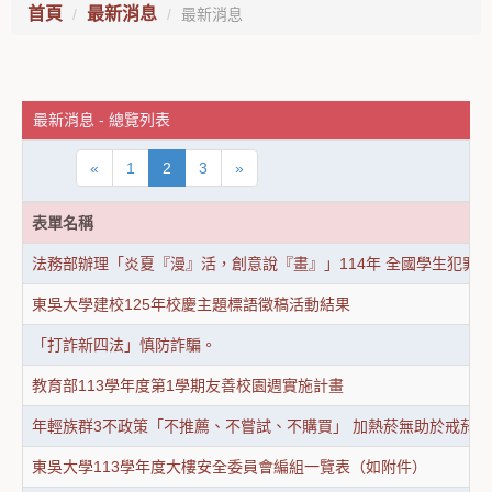
首頁
最新消息
最新消息
最新消息 - 總覽列表
«
1
2
3
»
表單名稱
法務部辦理「炎夏『漫』活，創意說『畫』」114年 全國學生犯罪
東吳大學建校125年校慶主題標語徵稿活動結果
「打詐新四法」慎防詐騙。
教育部113學年度第1學期友善校園週實施計畫
年輕族群3不政策「不推薦、不嘗試、不購買」 加熱菸無助於戒菸與
東吳大學113學年度大樓安全委員會編組一覽表（如附件）