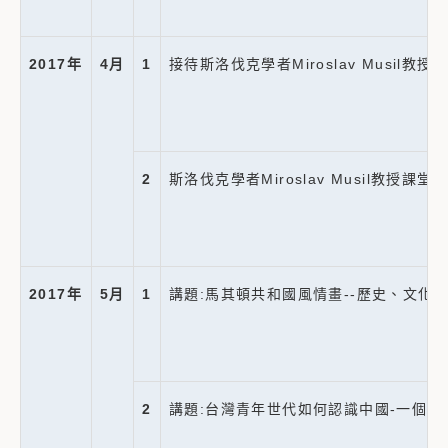
2017
年
4
月
1
接待斯洛伐克學者Miroslav Musi
2
斯洛伐克學者Miroslav Musil教授課堂演講
2017
年
5
月
1
講題:馬其頓共和國風情畫--歷史、文化、觀
2
講題:台灣青年世代如何認識中國-一個台