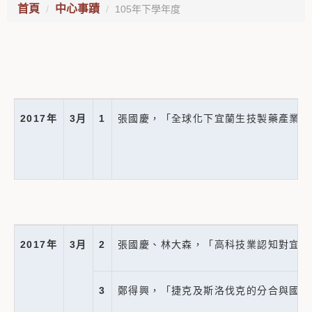
首頁
中心事蹟
105年下學年度
2017
年
3
月
1
張國慶，「全球化下宜蘭生技製藥產業的
2017
年
3
月
2
張國慶、林大森，「高科技業認知對宜蘭
3
鄭得興，「捷克及斯洛伐克的分合與國族