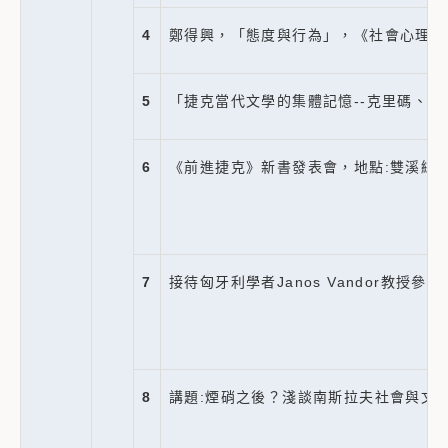
4
鄭得興，「態度與行為」，《社會心理學
5
「捷克當代文學的集體記憶--克里碼、
6
《前進捷克》新書發表會，地點:雙溪綜合
7
接待匈牙利學者Janos Vandor教授參
8
講題:煙硝之後？淺談南斯拉夫社會與文化