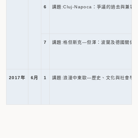
6
講題:Cluj-Napoca：爭議的過去與
7
講題:格但斯克—但澤：波蘭及德國關係史 （Gd
2017
年
6
月
1
講題:浪漫中東歐—歷史、文化與社會學想