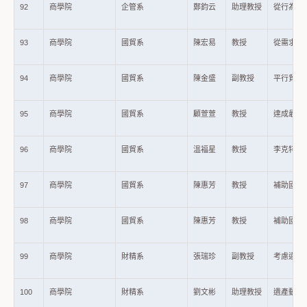
92
商學院
企管系
鄭鈞云
助理教授
從行為理
93
商學院
國貿系
陳宏易
教授
從需求不
94
商學院
國貿系
陳金盛
副教授
平行貿易
95
商學院
國貿系
顧萱萱
教授
達成最低
96
商學院
國貿系
溫福星
教授
李克特量
97
商學院
國貿系
陳惠芳
教授
補助國內大專
98
商學院
國貿系
陳惠芳
教授
補助國內大
99
商學院
財精系
張瑞珍
副教授
考慮違約
100
商學院
財精系
劉文彬
助理教授
遺產動機