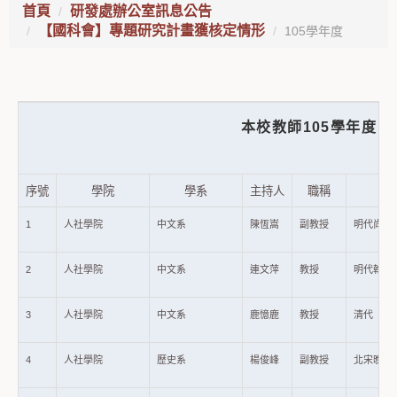
首頁
研發處辦公室訊息公告
【國科會】專題研究計畫獲核定情形
105學年度
本校教師105學年度【科技部】專
序號
學院
學系
主持人
職稱
1
人社學院
中文系
陳恆嵩
副教授
明代尚書類
2
人社學院
中文系
連文萍
教授
明代翰林館
3
人社學院
中文系
鹿憶鹿
教授
清代《山
4
人社學院
歷史系
楊俊峰
副教授
北宋晚期