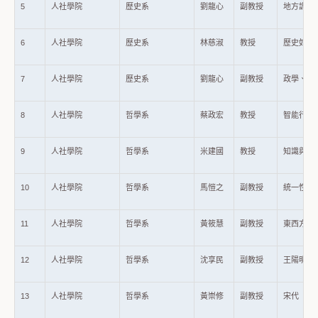
5
人社學院
歷史系
劉龍心
副教授
地方調查與
6
人社學院
歷史系
林慈淑
教授
歷史如何教
7
人社學院
歷史系
劉龍心
副教授
政學、藝
8
人社學院
哲學系
蔡政宏
教授
智能行動-
9
人社學院
哲學系
米建國
教授
知識與行動
10
人社學院
哲學系
馬愷之
副教授
統一性的概
11
人社學院
哲學系
黃筱慧
副教授
東西方哲
12
人社學院
哲學系
沈享民
副教授
王陽明致
13
人社學院
哲學系
黃崇修
副教授
宋代「中