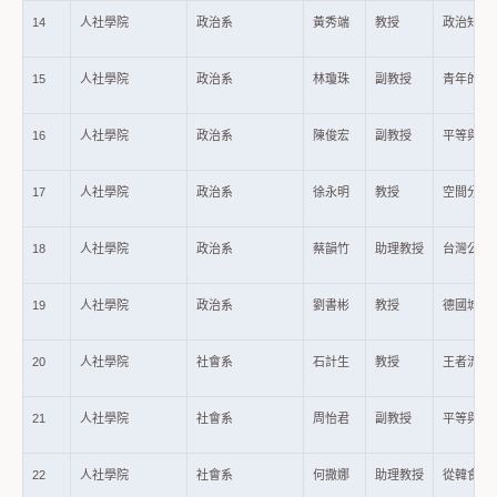
14
人社學院
政治系
黃秀端
教授
政治知識的
15
人社學院
政治系
林瓊珠
副教授
青年的政
16
人社學院
政治系
陳俊宏
副教授
平等與社
17
人社學院
政治系
徐永明
教授
空間分析
18
人社學院
政治系
蔡韻竹
助理教授
台灣公民團
19
人社學院
政治系
劉書彬
教授
德國城鄉
20
人社學院
社會系
石計生
教授
王者流行
21
人社學院
社會系
周怡君
副教授
平等與社
22
人社學院
社會系
何撒娜
助理教授
從韓食(h