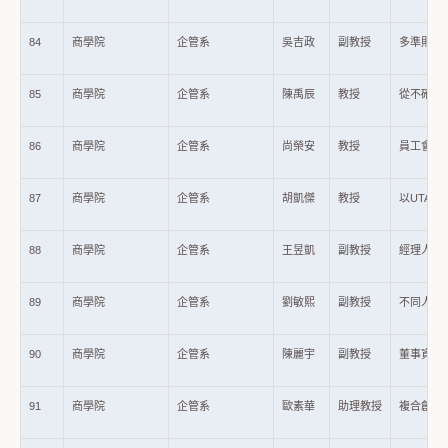
84
商學院
企管系
吳吉政
副教授
多準則決
85
商學院
企管系
陳禹辰
教授
從不確定
86
商學院
企管系
尚榮安
教授
員工會使
87
商學院
企管系
胡凱傑
教授
以UTA
88
商學院
企管系
王昱凱
副教授
經理人過
89
商學院
企管系
劉敏熙
副教授
不同人力
90
商學院
企管系
陳麗宇
副教授
董事資本
91
商學院
企管系
歐素華
助理教授
複合創新