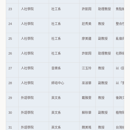
23
人社學院
社工系
許凱翔
助理教授
焦點解決
24
人社學院
社工系
莊秀美
教授
整合性社區
25
人社學院
社工系
廖美蓮
副教授
亂倫與性
26
人社學院
社工系
許凱翔
助理教授
社群網路
27
人社學院
音樂系
江玉玲
教授
以《國際
28
人社學院
師培中心
巫淑華
副教授
以「實踐
29
外語學院
英文系
戴雅雯
教授
後跨文化戲劇(
30
外語學院
英文系
蘇秋華
副教授
植物陽形
31
外語學院
英文系
魏美瑤
教授
台灣總統