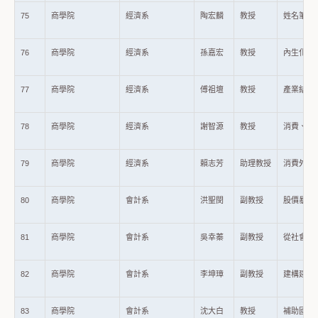
75
商學院
經濟系
陶宏麟
教授
姓名筆劃
76
商學院
經濟系
孫嘉宏
教授
內生化進入
77
商學院
經濟系
傅祖壇
教授
產業結構
78
商學院
經濟系
謝智源
教授
消費、污
79
商學院
經濟系
賴志芳
助理教授
消費外部
80
商學院
會計系
洪聖閔
副教授
股價暴跌
81
商學院
會計系
吳幸蓁
副教授
從社會責
82
商學院
會計系
李坤璋
副教授
建構建築
83
商學院
會計系
沈大白
教授
補助國內