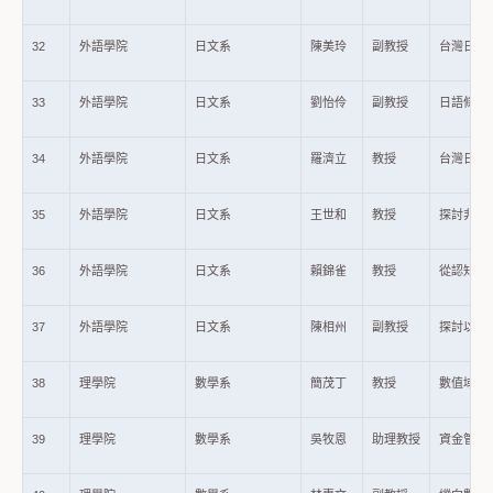
32
外語學院
日文系
陳美玲
副教授
台灣日語
33
外語學院
日文系
劉怡伶
副教授
日語條件表現
34
外語學院
日文系
羅濟立
教授
台灣日語
35
外語學院
日文系
王世和
教授
探討非言
36
外語學院
日文系
賴錦雀
教授
從認知語言
37
外語學院
日文系
陳相州
副教授
探討以中
38
理學院
數學系
簡茂丁
教授
數值域產生
39
理學院
數學系
吳牧恩
助理教授
資金管理