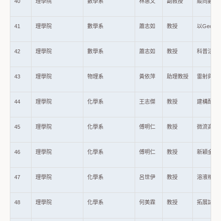
40
理學院
數學系
林惠文
副教授
縱向數據
41
理學院
數學系
蕭志如
教授
以Geog
42
理學院
數學系
蕭志如
教授
科普活動
43
理學院
物理系
黃依萍
助理教授
雷射與奈
44
理學院
化學系
王志傑
教授
建構配位聚
45
理學院
化學系
傅明仁
教授
微流高分
46
理學院
化學系
傅明仁
教授
新穎金屬
47
理學院
化學系
呂世伊
教授
溶液相π
48
理學院
化學系
何美霖
教授
拓展試紙型