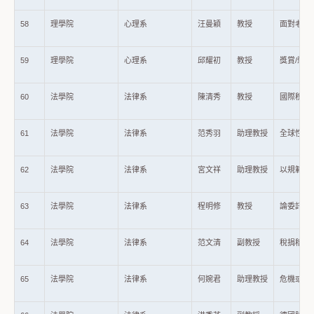
58
理學院
心理系
汪曼穎
教授
面對老年的
59
理學院
心理系
邱耀初
教授
獎賞/懲
60
法學院
法律系
陳清秀
教授
國際稅法問
61
法學院
法律系
范秀羽
助理教授
全球性人
62
法學院
法律系
宮文祥
助理教授
以規範手
63
法學院
法律系
程明修
教授
論委託私
64
法學院
法律系
范文清
副教授
稅捐稽徵
65
法學院
法律系
何婉君
助理教授
危機或轉