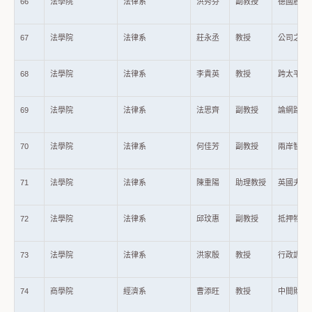
66
法學院
法律系
洪秀芬
副教授
德國股權
67
法學院
法律系
莊永丞
教授
公司之財
68
法學院
法律系
李貴英
教授
跨太平洋
69
法學院
法律系
法思齊
副教授
論網路霸
70
法學院
法律系
何佳芳
副教授
兩岸智慧
71
法學院
法律系
陳重陽
助理教授
英國夫妻
72
法學院
法律系
邱玟惠
副教授
抵押物租
73
法學院
法律系
洪家殷
教授
行政調查與
74
商學院
經濟系
曹添旺
教授
中間財進口