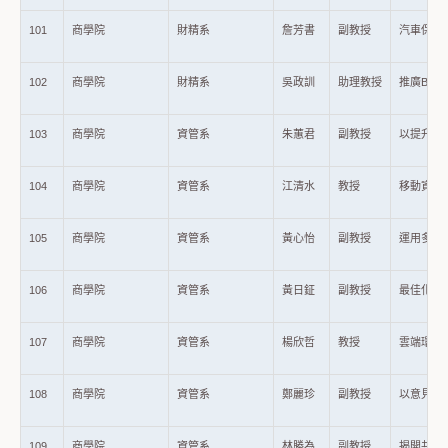
101
商學院
財精系
詹芳書
副教授
汽車保險
102
商學院
財精系
吳政訓
助理教授
推廣Bla
103
商學院
資管系
朱蕙君
副教授
以提升6
104
商學院
資管系
江清水
教授
移動資料
105
商學院
資管系
黃心怡
副教授
運用多元
106
商學院
資管系
黃日鉦
副教授
最佳化資
107
商學院
資管系
楊欣哲
教授
雲端環境
108
商學院
資管系
鄭麗珍
副教授
以意見探勘
109
商學院
資管系
林勝為
副教授
揭開共享經