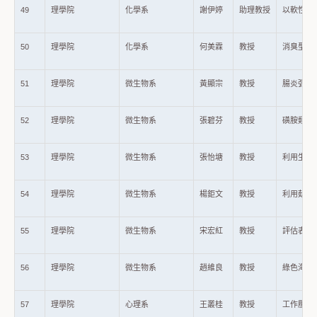
49
理學院
化學系
謝伊婷
助理教授
以軟性模
50
理學院
化學系
何美霖
教授
消臭型綠
51
理學院
微生物系
黃顯宗
教授
腸炎弧菌
52
理學院
微生物系
張碧芬
教授
磺胺類抗生
53
理學院
微生物系
張怡塘
教授
利用生物
54
理學院
微生物系
楊鉅文
教授
利用菇類
55
理學院
微生物系
宋宏紅
教授
評估表現
56
理學院
微生物系
趙維良
教授
綠色海水
57
理學院
心理系
王叢桂
教授
工作壓力