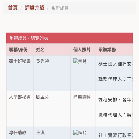
首頁
師資介紹
系辦成員
系辦成員 - 總覽列表
職稱/身份
姓名
個人照片
承辦業務
碩士班秘書
吳秀禎
碩士班之課程安排
職務代理人：王淇（
大學部秘書
歐孟芬
尚無資料
課程安排、各年級
職務代理人：吳秀禎
專任助教
王淇
社工實習行政業務