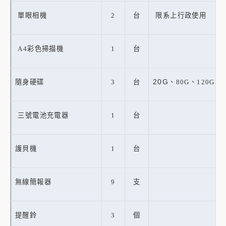
單眼相機
2
台
限系上行政使用
A4
彩色掃描機
1
台
20G
隨身硬碟
3
台
、80G、120G
三號電池充電器
1
台
護貝機
1
台
無線簡報器
9
支
提醒鈴
3
個