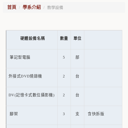
首頁
學系介紹
教學設備
硬體設備名稱
數量
單位
筆記型電腦
5
部
外接式DVD燒錄機
2
台
DV(
記憶卡式數位攝影機)
2
台
腳架
3
支
含快拆版