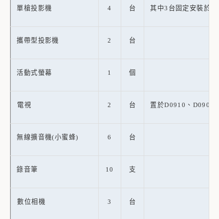
單槍投影機
4
台
其中3台固定安裝於D09
攜帶型投影機
2
台
活動式螢幕
1
個
電視
2
台
置於D0910、D0902
無線擴音機(小蜜蜂)
6
台
錄音筆
10
支
數位相機
3
台