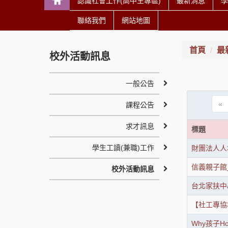
認識社會工作(高中生專區)
最新消息
學
聯絡我們
網站地圖
首頁
最
校外活動訊息
一般公告
«
課程公告
求才訊息
標題
學生工讀(兼職)工作
財團法人人
信義親子館
校外活動訊息
台北家扶中
【社工專協3月
Why孩子H