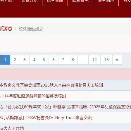
系介紹
師資介紹
招生資訊
課程資訊
學生園地
系
新消息
校外活動訊息
1
2
3
4
5
6
7
8
...
12
13
»
本教育文教基金會辦理2025秋人本森林育活動員志工培訓
_114年度駐館遊戲隊輔的招募及培訓
心「台北家扶60周年來「家」呷辦桌 品嚐幸福味（2025年兒童保護宣
活動訊息】IFSW祕書長Dr. Rory Truell來臺交流
ow大人工作坊