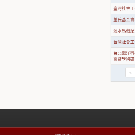
臺灣社會工
董氏基金會
淡水馬偕紀
​台灣社會
台北海洋科
育暨學術研
«