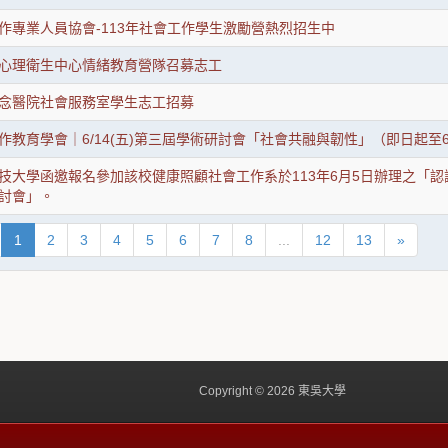
作專業人員協會-113年社會工作學生激勵營熱烈招生中
心理衛生中心情緒教育營隊召募志工
念醫院社會服務室學生志工招募
工作教育學會｜6/14(五)第三屆學術研討會「社會共融與韌性」（​即日起至6
技大學函邀報名參加該校健康照顧社會工作系於113年6月5日辦理之「
討會」。
1
2
3
4
5
6
7
8
...
12
13
»
Copyright © 2026 東吳大學