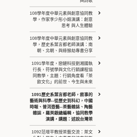
與詩歌
108學年度中華元素與創意協同教
學，作家李少彤小姐演講：創意
思考 與人生體驗
108學年度中華元素與創意協同教
學，歷史系葉言都老師演講：南
朝、北朝、與綠猴劫專書分享
1091學年度，戀鏈科技劉湘國執
行長，符號學與文化行銷課程協
同教學，主題：行銷角度看「茶
飲文化」的前世、今生與未來
1091歷史系葉言都老師，敘事的
藝術與科學--從歷史到科幻，中國
時報、普洱壺藝--茶藝雜誌、陶藝
雜誌，羅英銀總編輯，協同教學
演講，講題：述說台灣茶
1092范增平教授茶藝交流：茶文