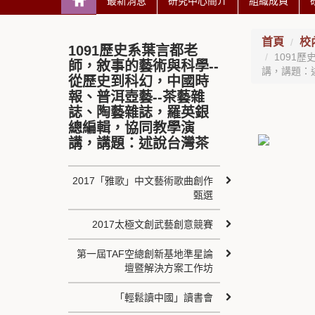
最新消息
研究中心簡介
組織成員
首頁
校
1091歷史系葉言都老
1091
師，敘事的藝術與科學--
講，講題：
從歷史到科幻，中國時
報、普洱壺藝--茶藝雜
誌、陶藝雜誌，羅英銀
總編輯，協同教學演
講，講題：述說台灣茶
2017「雅歌」中文藝術歌曲創作
甄選
2017太極文創武藝創意競賽
第一屆TAF空總創新基地準星論
壇暨解決方案工作坊
「輕鬆讀中國」讀書會