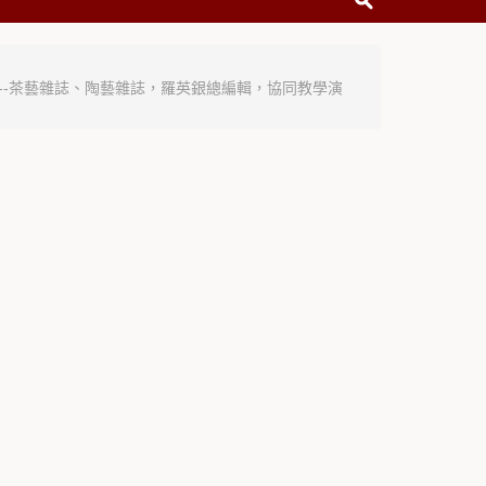
藝--茶藝雜誌、陶藝雜誌，羅英銀總編輯，協同教學演