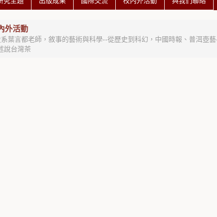
研究主題
出版成果
國際交流
校內外活動
與我們聯絡
內外活動
歷史系葉言都老師，敘事的藝術與科學--從歷史到科幻，中國時報、普洱壺
述說台灣茶