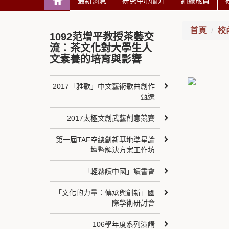
最新消息
研究中心簡介
組織成員
首頁
校
1092范增平教授茶藝交
流：茶文化對大學生人
文素養的培育與影響
2017「雅歌」中文藝術歌曲創作
甄選
2017太極文創武藝創意競賽
第一屆TAF空總創新基地準星論
壇暨解決方案工作坊
「輕鬆讀中國」讀書會
「文化的力量：傳承與創新」國
際學術研討會
106學年度系列演講