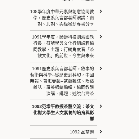
108學年度中華元素與創意協同教
學，歷史系葉言都老師演講：南
朝、北朝、與綠猴劫專書分享
1091學年度，戀鏈科技劉湘國執
行長，符號學與文化行銷課程協
同教學，主題：行銷角度看「茶
飲文化」的前世、今生與未來
1091歷史系葉言都老師，敘事的
藝術與科學--從歷史到科幻，中國
時報、普洱壺藝--茶藝雜誌、陶藝
雜誌，羅英銀總編輯，協同教學
演講，講題：述說台灣茶
1092范增平教授茶藝交流：茶文
化對大學生人文素養的培育與影
響
1092 品茶週