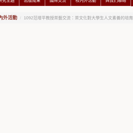
研究主題
出版成果
國際交流
校內外活動
與我們聯絡
內外活動
1092范增平教授茶藝交流：茶文化對大學生人文素養的培