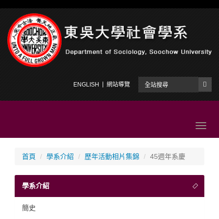
ENGLISH
網站導覽
Toggl
navig
首頁
學系介紹
歷年活動相片集錦
45週年系慶
學系介紹
簡史