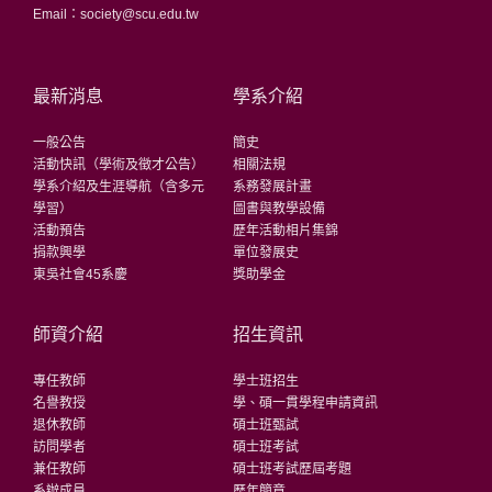
Email：society@scu.edu.tw
最新消息
學系介紹
一般公告
簡史
活動快訊（學術及徵才公告）
相關法規
學系介紹及生涯導航（含多元
系務發展計畫
學習）
圖書與教學設備
活動預告
歷年活動相片集錦
捐款興學
單位發展史
東吳社會45系慶
獎助學金
師資介紹
招生資訊
專任教師
學士班招生
名譽教授
學、碩一貫學程申請資訊
退休教師
碩士班甄試
訪問學者
碩士班考試
兼任教師
碩士班考試歷屆考題
系辦成員
歷年簡章