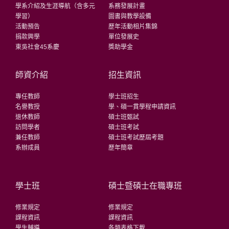
學系介紹及生涯導航（含多元
系務發展計畫
學習）
圖書與教學設備
活動預告
歷年活動相片集錦
捐款興學
單位發展史
東吳社會45系慶
獎助學金
師資介紹
招生資訊
專任教師
學士班招生
名譽教授
學、碩一貫學程申請資訊
退休教師
碩士班甄試
訪問學者
碩士班考試
兼任教師
碩士班考試歷屆考題
系辦成員
歷年簡章
學士班
碩士暨碩士在職專班
修業規定
修業規定
課程資訊
課程資訊
學生輔導
各類表格下載