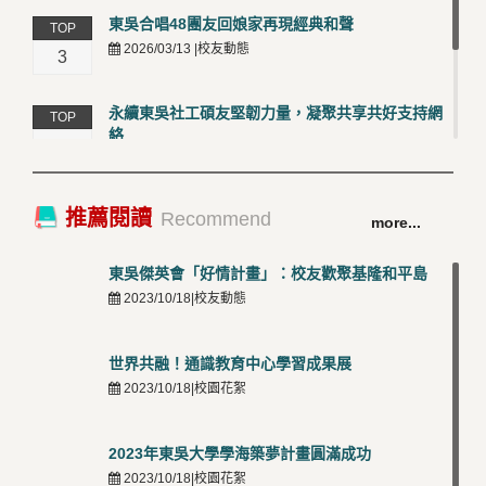
東吳合唱48團友回娘家再現經典和聲
TOP
2026/03/13 |校友動態
3
永續東吳社工碩友堅韌力量，凝聚共享共好支持網
TOP
絡
4
2026/03/12 |校友動態
卓越永續校園 東吳大學連奪 ISO 14001、45001 及
TOP
推薦閱讀
Recommend
more...
50001三大國際驗證殊榮
5
2026/03/12 |可喜可賀
東吳傑英會「好情計畫」：校友歡聚基隆和平島
2023/10/18|校友動態
世界共融！通識教育中心學習成果展
2023/10/18|校園花絮
2023年東吳大學學海築夢計畫圓滿成功
2023/10/18|校園花絮