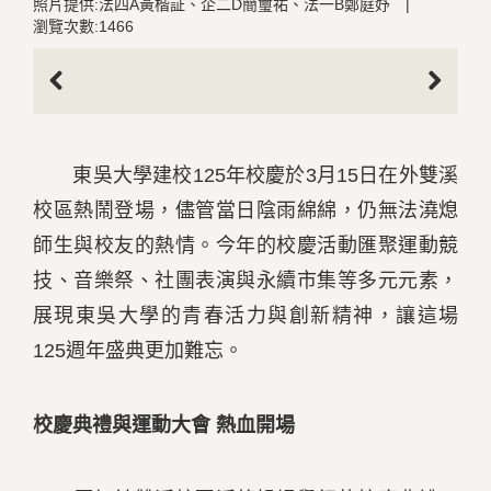
照片提供:法四A黃楷証、企二D簡璽祐、法一B鄭庭妤
|
瀏覽次數:1466
Previous
Next
東吳大學建校125年校慶於3月15日在外雙溪
校區熱鬧登場，儘管當日陰雨綿綿，仍無法澆熄
師生與校友的熱情。今年的校慶活動匯聚運動競
技、音樂祭、社團表演與永續市集等多元元素，
展現東吳大學的青春活力與創新精神，讓這場
125週年盛典更加難忘。
校慶典禮與運動大會 熱血開場