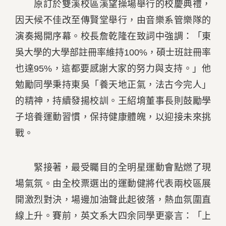
原訂於雙溪校區溪望操場舉行的校慶典禮，
因天候不佳改至傳賢堂舉行，由音樂系管樂隊的
演奏揭開序幕。校長詹乾隆在致詞中強調：「東
吳大學的大學部註冊率維持100%，碩士班註冊率
也達95%，這都要感謝大家的努力與支持。」他
勉勵同學秉持東吳「養天地正氣，法古今完人」
的精神，持續發揚校訓。王紹堉董事長則鼓勵學
子培養運動習慣，保持健康體魄，以迎接未來挑
戰。
緊接著，最受矚目的全明星運動會點燃了現
場氣氛。由全校票選出的運動健將代表兩校區展
開激烈對決，場邊加油聲此起彼落，熱血氛圍直
線上升。賽前，英文系大四余同學更豪言：「上