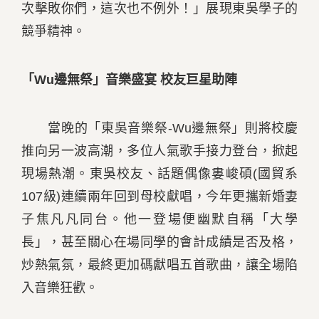
次擊敗你們，這次也不例外！」展現東吳學子的
競爭精神。
「Wu邊無祭」音樂盛宴 校友巨星助陣
當晚的「東吳音樂祭-Wu邊無祭」則將校慶
推向另一波高潮，多位人氣歌手接力登台，掀起
現場熱潮。東吳校友、話題偶像婁峻碩(國貿系
107級)連續兩年回到母校獻唱，今年更攜新婚妻
子焦凡凡同台。他一登場便幽默自稱「大學
長」，甚至關心在場同學的會計成績是否及格，
炒熱氣氛，最終更加碼獻唱五首歌曲，讓全場陷
入音樂狂歡。