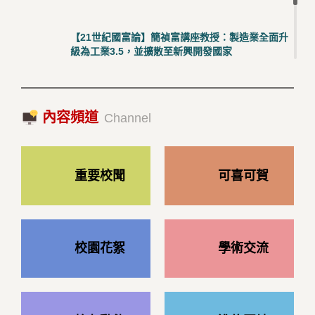
【21世紀國富論】簡禎富講座教授：製造業全面升
級為工業3.5，並擴散至新興開發國家
2023/10/18|推薦閱讀
國際經驗交流-日本熊本大學與松山大學學者來訪
內容頻道
2023/10/18|推薦閱讀
Channel
重要校聞
可喜可賀
校園花絮
學術交流