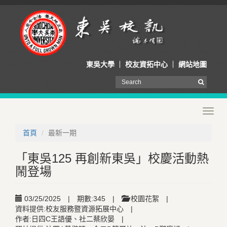
東吳大學
校友資拓中心
網站地圖
Toggl
navig
首頁
最新一期
「東吳125 再創新東吳」校慶活動熱
鬧登場
03/25/2025
|
期數:345
|
校園花絮
|
資料提供:校友服務暨資源拓展中心
|
作者:日四C王語優、社二蔡欣晏
|