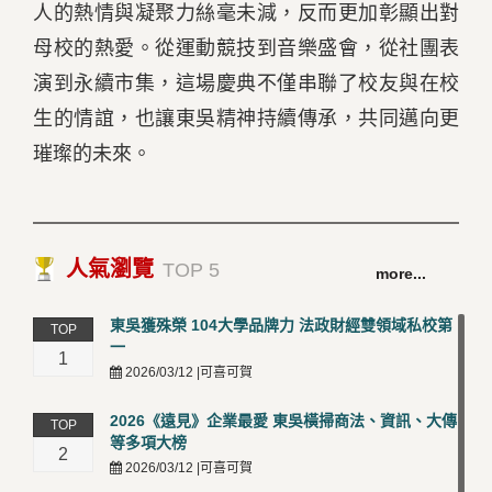
人的熱情與凝聚力絲毫未減，反而更加彰顯出對
母校的熱愛。從運動競技到音樂盛會，從社團表
演到永續市集，這場慶典不僅串聯了校友與在校
生的情誼，也讓東吳精神持續傳承，共同邁向更
璀璨的未來。
人氣瀏覽
TOP 5
more...
東吳獲殊榮 104大學品牌力 法政財經雙領域私校第
TOP
一
1
2026/03/12 |可喜可賀
2026《遠見》企業最愛 東吳橫掃商法、資訊、大傳
TOP
等多項大榜
2
2026/03/12 |可喜可賀