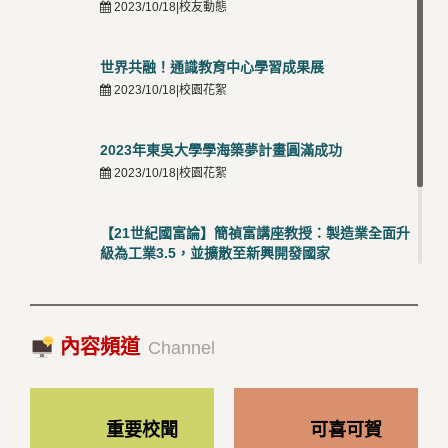
2023/10/18|校友動態
世界共融！通識教育中心學習成果展
2023/10/18|校園花絮
2023年東吳大學學海築夢計畫圓滿成功
2023/10/18|校園花絮
【21世紀國富論】簡禎富講座教授：製造業全面升
級為工業3.5，並擴散至新興開發國家
2023/10/18|推薦閱讀
國際經驗交流-日本熊本大學與松山大學學者來訪
內容頻道
2023/10/18|推薦閱讀
Channel
重要校聞
可喜可賀