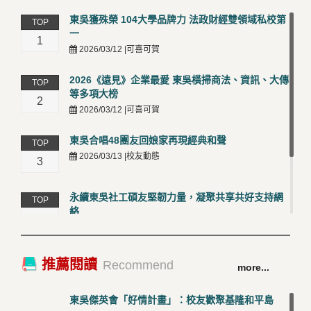
東吳獲殊榮 104大學品牌力 法政財經雙領域私校第
TOP
一
1
2026/03/12 |可喜可賀
2026《遠見》企業最愛 東吳橫掃商法、資訊、大傳
TOP
等多項大榜
2
2026/03/12 |可喜可賀
東吳合唱48團友回娘家再現經典和聲
TOP
2026/03/13 |校友動態
3
永續東吳社工碩友堅韌力量，凝聚共享共好支持網
TOP
絡
4
2026/03/12 |校友動態
卓越永續校園 東吳大學連奪 ISO 14001、45001 及
TOP
推薦閱讀
Recommend
more...
50001三大國際驗證殊榮
5
2026/03/12 |可喜可賀
東吳傑英會「好情計畫」：校友歡聚基隆和平島