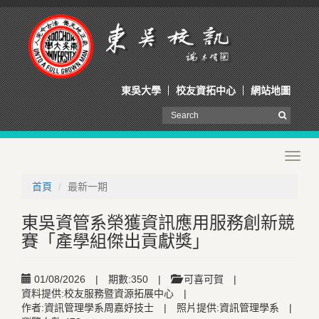
東吳大學
校友資拓中心
網站地圖
Toggl
navig
首頁
最新一期
東吳資管系榮獲資訊應用服務創新競
賽「產學組傑出貢獻獎」
01/08/2026
|
期數:350
|
可喜可賀
|
資料提供:校友服務暨資源拓展中心
|
作者:資訊管理學系周嘉妤技士
|
照片提供:資訊管理學系
|