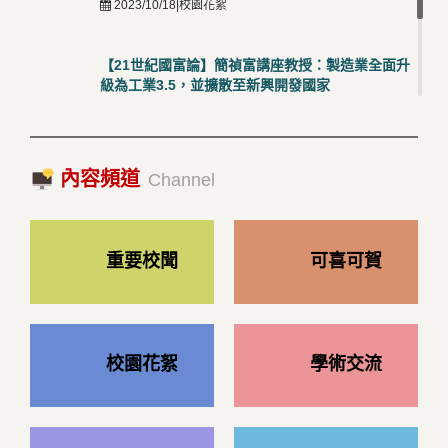
2023/10/18|校園花絮
【21世紀國富論】簡禎富講座教授：製造業全面升
級為工業3.5，並擴散至新興開發國家
2023/10/18|推薦閱讀
國際經驗交流-日本熊本大學與松山大學學者來訪
內容頻道
2023/10/18|推薦閱讀
Channel
重要校聞
可喜可賀
校園花絮
學術交流