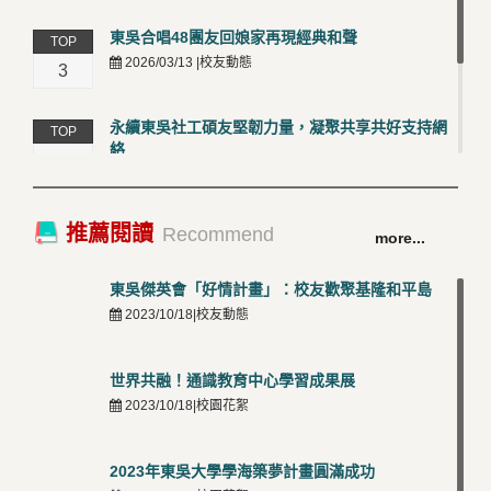
東吳合唱48團友回娘家再現經典和聲
TOP
2026/03/13 |校友動態
3
永續東吳社工碩友堅韌力量，凝聚共享共好支持網
TOP
絡
4
2026/03/12 |校友動態
卓越永續校園 東吳大學連奪 ISO 14001、45001 及
TOP
推薦閱讀
Recommend
more...
50001三大國際驗證殊榮
5
2026/03/12 |可喜可賀
東吳傑英會「好情計畫」：校友歡聚基隆和平島
2023/10/18|校友動態
世界共融！通識教育中心學習成果展
2023/10/18|校園花絮
2023年東吳大學學海築夢計畫圓滿成功