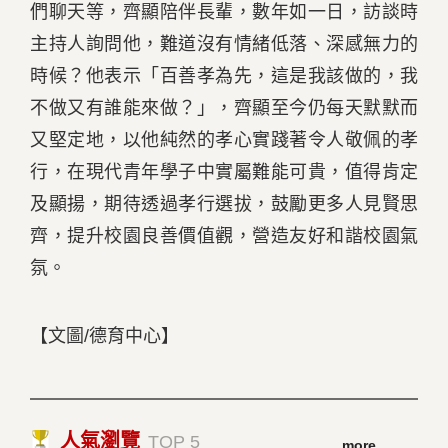
們聊天等，齊顯陪伴長輩，數年如一日，訪談時
主持人詢問他，難道沒有情緒低落、深感無力的
時候？他表示「百善孝為先，這是我該做的，我
不做又有誰能來做？」，齊顯至今仍每天默默而
又堅定地，以他純然的孝心實踐著令人敬佩的孝
行，在現代青年學子中實屬難能可貴，值得肯定
及顯揚，期待透過孝行選拔，鼓勵更多人見賢思
齊，提升校園良善價值觀，營造友好和諧校園氣
氛。
【文圖/德育中心】
人氣瀏覽
TOP 5
more...