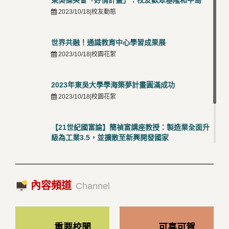
東吳傑英會「好情計畫」：校友歡聚基隆和平島
2023/10/18|校友動態
世界共融！通識教育中心學習成果展
2023/10/18|校園花絮
2023年東吳大學學海築夢計畫圓滿成功
2023/10/18|校園花絮
【21世紀國富論】簡禎富講座教授：製造業全面升
級為工業3.5，並擴散至新興開發國家
2023/10/18|推薦閱讀
國際經驗交流-日本熊本大學與松山大學學者來訪
內容頻道
2023/10/18|推薦閱讀
Channel
重要校聞
可喜可賀