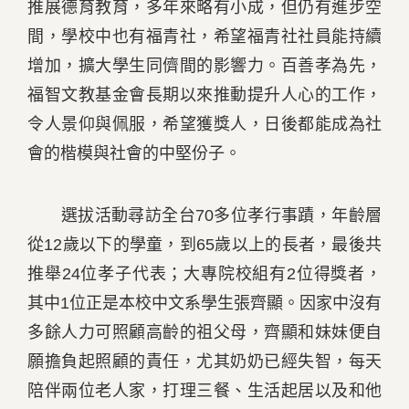
推展德育教育，多年來略有小成，但仍有進步空
間，學校中也有福青社，希望福青社社員能持續
增加，擴大學生同儕間的影響力。百善孝為先，
福智文教基金會長期以來推動提升人心的工作，
令人景仰與佩服，希望獲獎人，日後都能成為社
會的楷模與社會的中堅份子。
選拔活動尋訪全台70多位孝行事蹟，年齡層
從12歲以下的學童，到65歲以上的長者，最後共
推舉24位孝子代表；大專院校組有2位得獎者，
其中1位正是本校中文系學生張齊顯。因家中沒有
多餘人力可照顧高齡的祖父母，齊顯和妹妹便自
願擔負起照顧的責任，尤其奶奶已經失智，每天
陪伴兩位老人家，打理三餐、生活起居以及和他