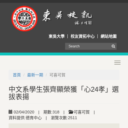
東吳大學
校友資拓中心
網站地圖
Toggl
navig
首頁
最新一期
可喜可賀
中文系學生張齊顯榮獲「心24孝」選
拔表揚
02/04/2020
|
期數:318
|
可喜可賀
|
資料提供:德育中心
|
瀏覽次數:2511