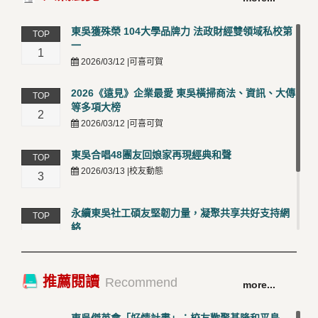
東吳獲殊榮 104大學品牌力 法政財經雙領域私校第
TOP
一
1
2026/03/12 |可喜可賀
2026《遠見》企業最愛 東吳橫掃商法、資訊、大傳
TOP
等多項大榜
2
2026/03/12 |可喜可賀
東吳合唱48團友回娘家再現經典和聲
TOP
2026/03/13 |校友動態
3
永續東吳社工碩友堅韌力量，凝聚共享共好支持網
TOP
絡
4
2026/03/12 |校友動態
卓越永續校園 東吳大學連奪 ISO 14001、45001 及
TOP
推薦閱讀
Recommend
more...
50001三大國際驗證殊榮
5
2026/03/12 |可喜可賀