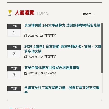
人氣瀏覽
TOP 5
more...
東吳獲殊榮 104大學品牌力 法政財經雙領域私校第
TOP
一
1
2026/03/12 |可喜可賀
2026《遠見》企業最愛 東吳橫掃商法、資訊、大傳
TOP
等多項大榜
2
2026/03/12 |可喜可賀
東吳合唱48團友回娘家再現經典和聲
TOP
2026/03/13 |校友動態
3
永續東吳社工碩友堅韌力量，凝聚共享共好支持網
TOP
絡
4
2026/03/12 |校友動態
卓越永續校園 東吳大學連奪 ISO 14001、45001 及