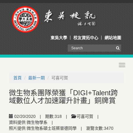
東吳大學
校友資拓中心
網站地圖
Toggl
navig
首頁
最新一期
可喜可賀
微生物系團隊榮獲「DIGI+Talent跨
域數位人才加速躍升計畫」銅牌賞
02/20/2020
|
期數:318
|
可喜可賀
|
資料提供:微生物學系
|
照片提供:微生物系碩士班蔡晉德同學
|
瀏覽次數:3470