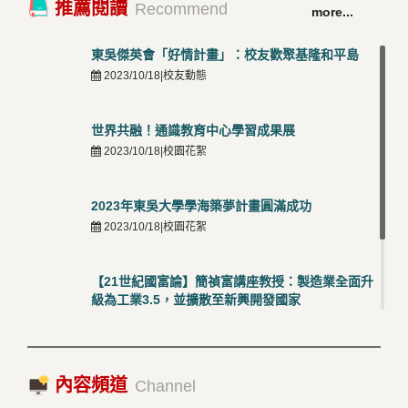
TOP
推薦閱讀
Recommend
more...
50001三大國際驗證殊榮
5
2026/03/12 |可喜可賀
東吳傑英會「好情計畫」：校友歡聚基隆和平島
2023/10/18|校友動態
世界共融！通識教育中心學習成果展
2023/10/18|校園花絮
2023年東吳大學學海築夢計畫圓滿成功
2023/10/18|校園花絮
【21世紀國富論】簡禎富講座教授：製造業全面升
級為工業3.5，並擴散至新興開發國家
2023/10/18|推薦閱讀
國際經驗交流-日本熊本大學與松山大學學者來訪
內容頻道
2023/10/18|推薦閱讀
Channel