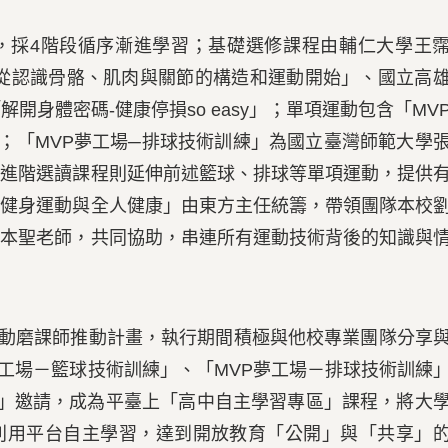
採4階段循序漸進學習；基礎選修課程由輔仁大學王
-從認識骨骼、肌肉與關節的構造和運動開始」、國立高
開身體密碼-健康停損so easy」；單項運動包含「MV
；「MVP夢工場─排球技術訓練」為國立臺灣師範大學
；進階選讀課程則延伸前述籃球、排球等單項運動，提供
「健身運動與全人健康」由東方主任統籌，帶領團隊本校
張本聖老師，共同協助，串連所有運動技術背後的知識與
啟動磨課師推動計畫，執行期間積極與他校專業團隊分享
夢工場－籃球技術訓練」、「MVP夢工場－排球技術訓練
平臺」邀請，成為平臺上「高中自主學習專區」課程，將大
利用平台自主學習，達到開放教育「公開」與「共享」