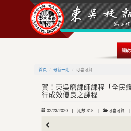
關於
首頁
最新一期
可喜可賀
賀！東吳磨課師課程「全民瘋
行成效優良之課程
02/23/2020
|
期數:318
|
可喜可賀
|