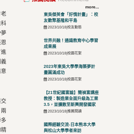
more...
霈老
東吳傑英會「好情計畫」：校
友歡聚基隆和平島
雄科
2023/10/18|校友動態
P夢
世界共融！通識教育中心學習
張恩
成果展
有進
2023/10/18|校園花絮
劉義
2023年東吳大學學海築夢計
情意
畫圓滿成功
2023/10/18|校園花絮
【21世紀國富論】簡禎富講座
教授：製造業全面升級為工業
與交
3.5，並擴散至新興開發國家
」兩
2023/10/18|推薦閱讀
學多
國際經驗交流-日本熊本大學
的精
與松山大學學者來訪