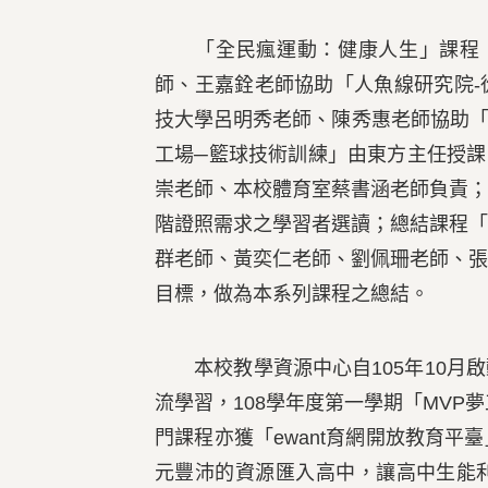
「全民瘋運動：健康人生」課程，
師、王嘉銓老師協助「人魚線研究院
技大學呂明秀老師、陳秀惠老師協助「解
工場─籃球技術訓練」由東方主任授課
崇老師、本校體育室蔡書涵老師負責
階證照需求之學習者選讀；總結課程
群老師、黃奕仁老師、劉佩珊老師、
目標，做為本系列課程之總結。
本校教學資源中心自105年10月
流學習，108學年度第一學期「MVP
門課程亦獲「ewant育網開放教育
元豐沛的資源匯入高中，讓高中生能