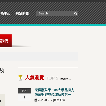
資拓中心
網站地圖
絡我們
執
人氣瀏覽
TOP 5
more...
東吳獲殊榮 104大學品牌力
TOP
法政財經雙領域私校第一
1
2026/03/12 |可喜可賀