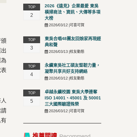
t
2026《遠見》企業最愛 東吳
TOP
橫掃商法、資訊、大傳等多項
2
大榜
2026/03/12 |可喜可賀
東吳合唱48團友回娘家再現經
TOP
行頒
典和聲
3
選出
2026/03/13 |校友動態
選為
永續東吳社工碩友堅韌力量，
TOP
代表
凝聚共享共好支持網絡
4
2026/03/12 |校友動態
卓越永續校園 東吳大學連奪
TOP
ISO 14001、45001 及 50001
修人
5
三大國際驗證殊榮
邀請
2026/03/12 |可喜可賀
具有
推薦閱讀
Recommend