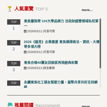
人氣瀏覽
TOP 5
more...
東吳獲殊榮 104大學品牌力 法政財經雙領域私校第
TOP
一
1
2026/03/12 |可喜可賀
2026《遠見》企業最愛 東吳橫掃商法、資訊、大傳
TOP
等多項大榜
2
2026/03/12 |可喜可賀
東吳合唱48團友回娘家再現經典和聲
TOP
2026/03/13 |校友動態
3
永續東吳社工碩友堅韌力量，凝聚共享共好支持網
TOP
絡
4
2026/03/12 |校友動態
卓越永續校園 東吳大學連奪 ISO 14001、45001 及
TOP
推薦閱讀
Recommend
more...