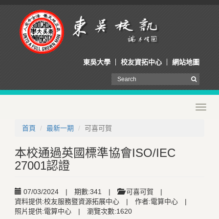
東吳大學
校友資拓中心
網站地圖
Toggl
navig
首頁
最新一期
可喜可賀
本校通過英國標準協會ISO/IEC
27001認證
07/03/2024
|
期數:341
|
可喜可賀
|
資料提供:校友服務暨資源拓展中心
|
作者:電算中心
|
照片提供:電算中心
|
瀏覽次數:1620