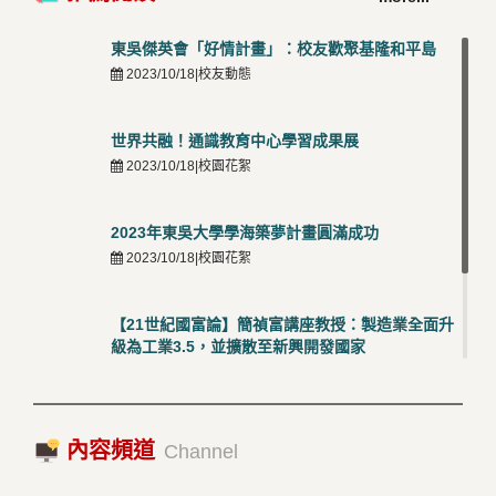
50001三大國際驗證殊榮
5
2026/03/12 |可喜可賀
東吳傑英會「好情計畫」：校友歡聚基隆和平島
2023/10/18|校友動態
世界共融！通識教育中心學習成果展
2023/10/18|校園花絮
2023年東吳大學學海築夢計畫圓滿成功
2023/10/18|校園花絮
【21世紀國富論】簡禎富講座教授：製造業全面升
級為工業3.5，並擴散至新興開發國家
2023/10/18|推薦閱讀
國際經驗交流-日本熊本大學與松山大學學者來訪
內容頻道
2023/10/18|推薦閱讀
Channel