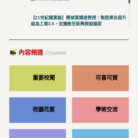
【21世紀國富論】簡禎富講座教授：製造業全面升
級為工業3.5，並擴散至新興開發國家
2023/10/18|推薦閱讀
國際經驗交流-日本熊本大學與松山大學學者來訪
內容頻道
2023/10/18|推薦閱讀
Channel
重要校聞
可喜可賀
校園花絮
學術交流