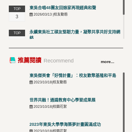
東吳合唱48團友回娘家再現經典和聲
TOP
2026/03/13 |校友動態
3
永續東吳社工碩友堅韌力量，凝聚共享共好支持網
TOP
絡
4
2026/03/12 |校友動態
卓越永續校園 東吳大學連奪 ISO 14001、45001 及
TOP
推薦閱讀
Recommend
more...
50001三大國際驗證殊榮
5
2026/03/12 |可喜可賀
東吳傑英會「好情計畫」：校友歡聚基隆和平島
2023/10/18|校友動態
世界共融！通識教育中心學習成果展
2023/10/18|校園花絮
2023年東吳大學學海築夢計畫圓滿成功
2023/10/18|校園花絮