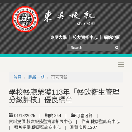
東吳大學
校友資拓中心
網站地圖
Toggl
navig
首頁
最新一期
可喜可賀
學校餐廳榮獲113年「餐飲衛生管理
分級評核」優良標章
01/13/2025
|
期數:344
|
可喜可賀
|
資料提供:校友服務暨資源拓展中心
|
作者:健康暨諮商中心
|
照片提供:健康暨諮商中心
|
瀏覽次數:1207