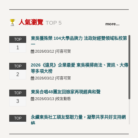
人氣瀏覽
TOP 5
more...
東吳獲殊榮 104大學品牌力 法政財經雙領域私校第
TOP
一
1
2026/03/12 |可喜可賀
2026《遠見》企業最愛 東吳橫掃商法、資訊、大傳
TOP
等多項大榜
2
2026/03/12 |可喜可賀
東吳合唱48團友回娘家再現經典和聲
TOP
2026/03/13 |校友動態
3
永續東吳社工碩友堅韌力量，凝聚共享共好支持網
TOP
絡
4
2026/03/12 |校友動態