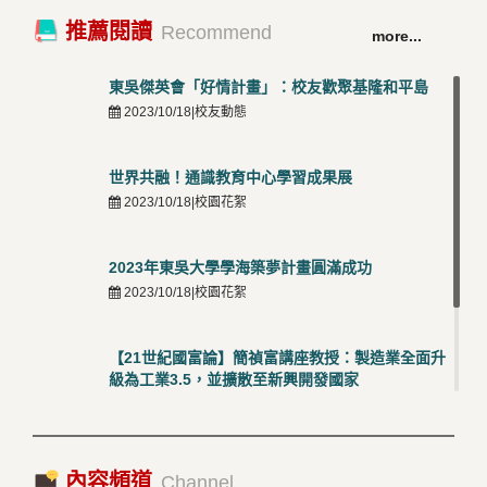
卓越永續校園 東吳大學連奪 ISO 14001、45001 及
TOP
推薦閱讀
Recommend
more...
50001三大國際驗證殊榮
5
2026/03/12 |可喜可賀
東吳傑英會「好情計畫」：校友歡聚基隆和平島
2023/10/18|校友動態
世界共融！通識教育中心學習成果展
2023/10/18|校園花絮
2023年東吳大學學海築夢計畫圓滿成功
2023/10/18|校園花絮
【21世紀國富論】簡禎富講座教授：製造業全面升
級為工業3.5，並擴散至新興開發國家
2023/10/18|推薦閱讀
國際經驗交流-日本熊本大學與松山大學學者來訪
內容頻道
2023/10/18|推薦閱讀
Channel