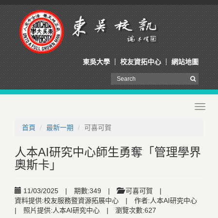
東吳大學
校友資拓中心
網站地圖
Toggl
navig
首頁
最新一期
可喜可賀
人本AI研究中心師生勇奪「管理學界
奧斯卡」
11/03/2025
|
期數:349
|
可喜可賀
|
資料提供:校友服務暨資源拓展中心
|
作者:人本AI研究中心
|
照片提供:人本AI研究中心
|
瀏覽次數:627